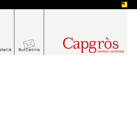
stellà
Butlletins