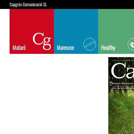
Capgròs Comunicació SL
Mataró
Maresme
Healthy