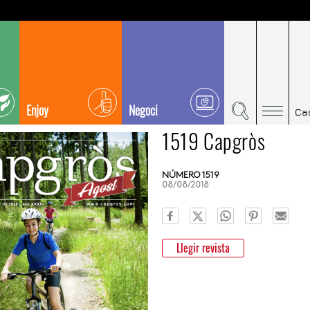
Enjoy
Negoci
Ca
1519 Capgròs
NÚMERO 1519
08/08/2018
Llegir revista