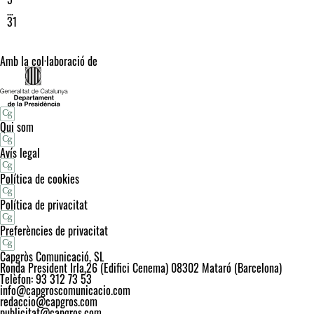
…
31
Amb la col·laboració de
Qui som
Avís legal
Política de cookies
Política de privacitat
Preferències de privacitat
Capgròs Comunicació, SL
Ronda President Irla,26 (Edifici Cenema) 08302 Mataró (Barcelona)
Telèfon: 93 312 73 53
info@capgroscomunicacio.com
redaccio@capgros.com
publicitat@capgros.com