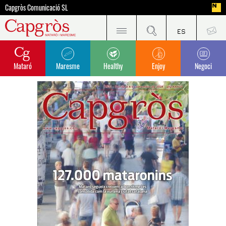
Capgròs Comunicació SL
Mataró
Maresme
Healthy
Enjoy
Negoci