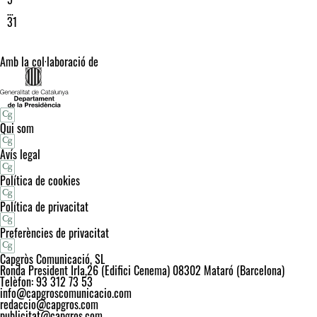
…
31
Amb la col·laboració de
Qui som
Avís legal
Política de cookies
Política de privacitat
Preferències de privacitat
Capgròs Comunicació, SL
Ronda President Irla,26 (Edifici Cenema) 08302 Mataró (Barcelona)
Telèfon: 93 312 73 53
info@capgroscomunicacio.com
redaccio@capgros.com
publicitat@capgros.com