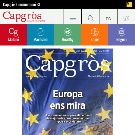
Capgròs Comunicació SL
Mataró
Maresme
Healthy
Enjoy
Negoci