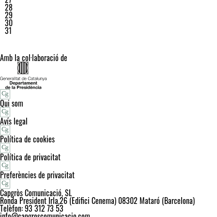
28
29
30
31
Amb la col·laboració de
Qui som
Avís legal
Política de cookies
Política de privacitat
Preferències de privacitat
Capgròs Comunicació, SL
Ronda President Irla,26 (Edifici Cenema) 08302 Mataró (Barcelona)
Telèfon: 93 312 73 53
info@capgroscomunicacio.com