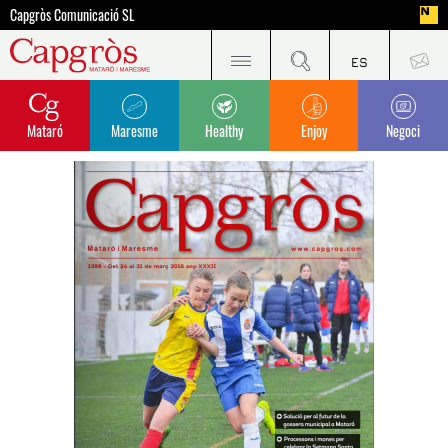
Capgròs Comunicació SL
Mataró
Maresme
Healthy
Enjoy
Negoci