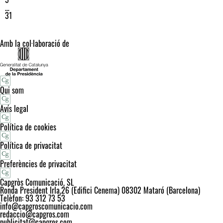
…
31
Amb la col·laboració de
Qui som
Avís legal
Política de cookies
Política de privacitat
Preferències de privacitat
Capgròs Comunicació, SL
Ronda President Irla,26 (Edifici Cenema) 08302 Mataró (Barcelona)
Telèfon: 93 312 73 53
info@capgroscomunicacio.com
redaccio@capgros.com
publicitat@capgros.com