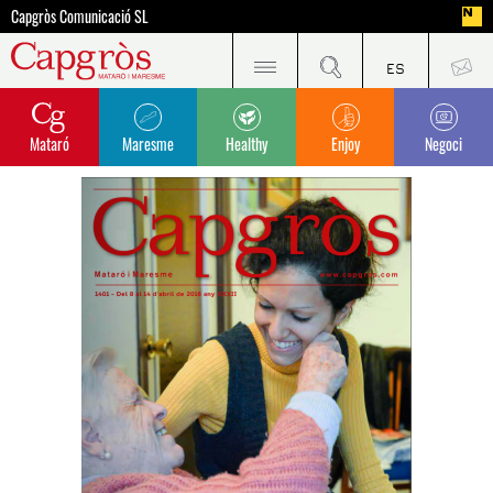
Capgròs Comunicació SL
Mataró
Maresme
Healthy
Enjoy
Negoci