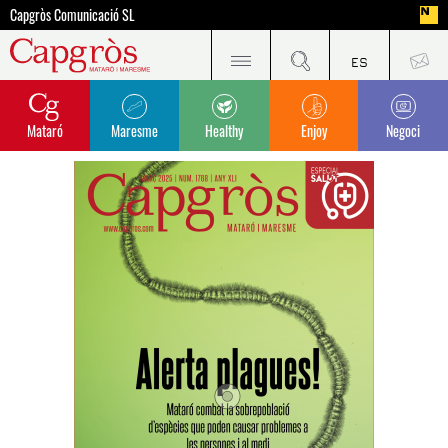
Capgròs Comunicació SL
Mataró
Maresme
Healthy
Enjoy
Negoci