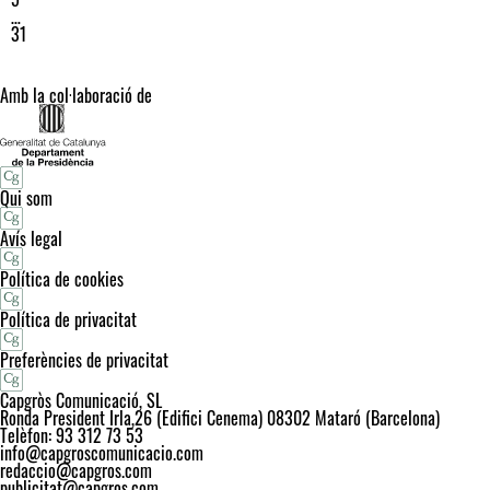
…
31
Amb la col·laboració de
Qui som
Avís legal
Política de cookies
Política de privacitat
Preferències de privacitat
Capgròs Comunicació, SL
Ronda President Irla,26 (Edifici Cenema) 08302 Mataró (Barcelona)
Telèfon: 93 312 73 53
info@capgroscomunicacio.com
redaccio@capgros.com
publicitat@capgros.com