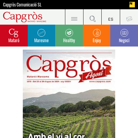
Capgròs Comunicació SL
Mataró
Maresme
Healthy
Enjoy
Negoci