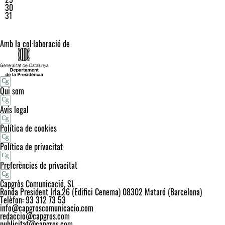
30
31
Amb la col·laboració de
Qui som
Avís legal
Política de cookies
Política de privacitat
Preferències de privacitat
Capgròs Comunicació, SL
Ronda President Irla,26 (Edifici Cenema) 08302 Mataró (Barcelona)
Telèfon: 93 312 73 53
info@capgroscomunicacio.com
redaccio@capgros.com
publicitat@capgros.com