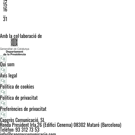
15
16
…
31
Amb la col·laboració de
Qui som
Avís legal
Política de cookies
Política de privacitat
Preferències de privacitat
Capgròs Comunicació, SL
Ronda President Irla,26 (Edifici Cenema) 08302 Mataró (Barcelona)
Telèfon: 93 312 73 53
info@capgroscomunicacio.com