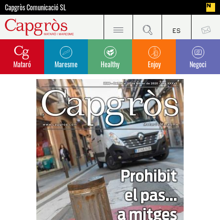
Capgròs Comunicació SL
Mataró
Maresme
Healthy
Enjoy
Negoci