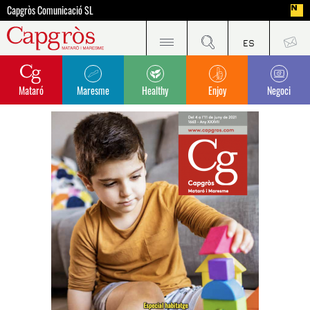
Capgròs Comunicació SL
Mataró
Maresme
Healthy
Enjoy
Negoci