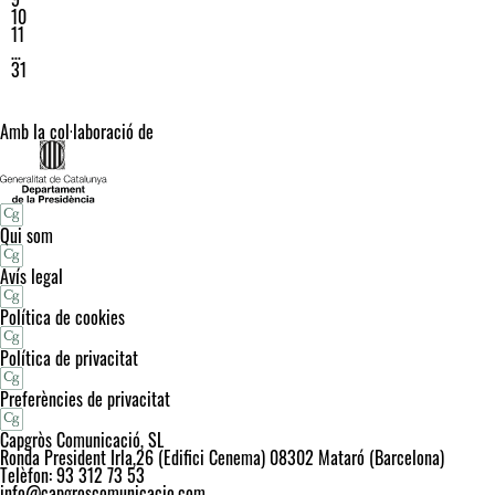
10
11
…
31
Amb la col·laboració de
Qui som
Avís legal
Política de cookies
Política de privacitat
Preferències de privacitat
Capgròs Comunicació, SL
Ronda President Irla,26 (Edifici Cenema) 08302 Mataró (Barcelona)
Telèfon: 93 312 73 53
info@capgroscomunicacio.com