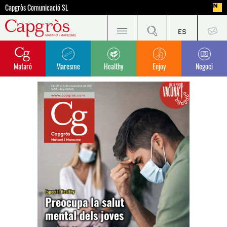
Capgròs Comunicació SL
Mataró
Maresme
Healthy
Enjoy
Negoci