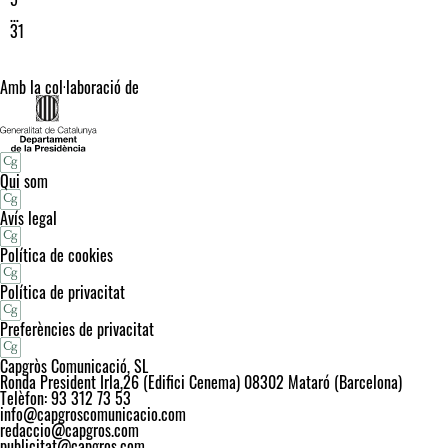
…
31
Amb la col·laboració de
Qui som
Avís legal
Política de cookies
Política de privacitat
Preferències de privacitat
Capgròs Comunicació, SL
Ronda President Irla,26 (Edifici Cenema) 08302 Mataró (Barcelona)
Telèfon: 93 312 73 53
info@capgroscomunicacio.com
redaccio@capgros.com
publicitat@capgros.com