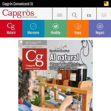
Capgròs Comunicació SL
Mataró
Maresme
Healthy
Enjoy
Negoci