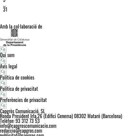
…
31
Amb la col·laboració de
Qui som
Avís legal
Política de cookies
Política de privacitat
Preferències de privacitat
Capgròs Comunicació, SL
Ronda President Irla,26 (Edifici Cenema) 08302 Mataró (Barcelona)
Telèfon: 93 312 73 53
info@capgroscomunicacio.com
redaccio@capgros.com
publicitat@capgros.com