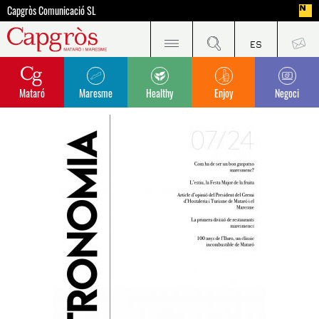
Capgròs Comunicació SL
Mataró
Maresme
Healthy
Enjoy
Negoci