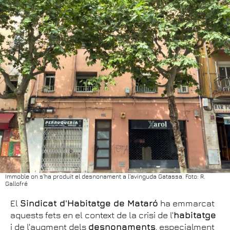
Immoble on s'ha produït el desnonament a l'avinguda Gatassa. Foto: R.
Gallofré
El
Sindicat d'Habitatge de Mataró
ha emmarcat
aquests fets en el context de la crisi de l'
habitatge
i de l'augment dels
desnonaments
, especialment