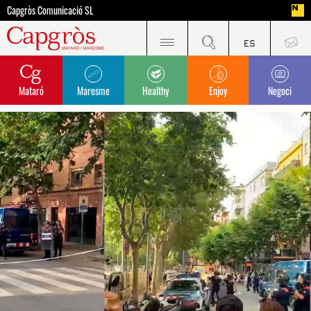
Capgròs Comunicació SL
Mataró
Maresme
Healthy
Enjoy
Negoci