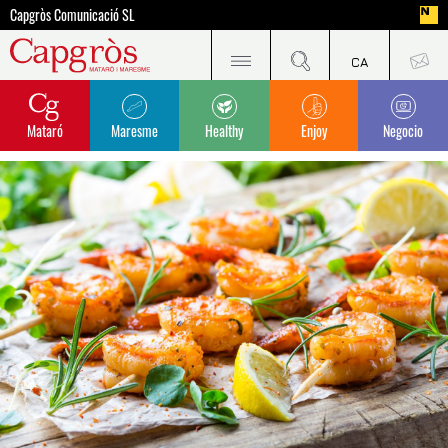
Capgròs Comunicació SL
Mataró
Maresme
Healthy
Enjoy
Negocio