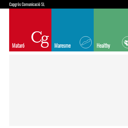
Capgròs Comunicació SL
Mataró
Maresme
Healthy