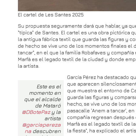
El cartel de Les Santes 2025
Su propuesta seguramente dará que hablar, ya q
"típica" de Santes. El cartel es una obra pictórica
la antigua fábrica textil que guarda las figuras y 
de hecho se vive uno de los momentos finales el d
tancar", en el que la familia Robafaves y compañía 
Marfà es el legado textil de la ciudad y donde empi
la artista.
García Pérez ha destacado qu
que aparecen silenciosamente"
Este es el
que muestra el entorno de Can
momento en
guarda las figuras y comparsa
que el alcalde
hecho, se vive uno de los mom
de Mataró
pasacalle 'Anem a tancar', en 
@DBotePaz
y la
compañía regresan después d
artista
Marfà es el legado textil de 
@garciapereza
na
descubren
la fiesta", ha explicado el artis