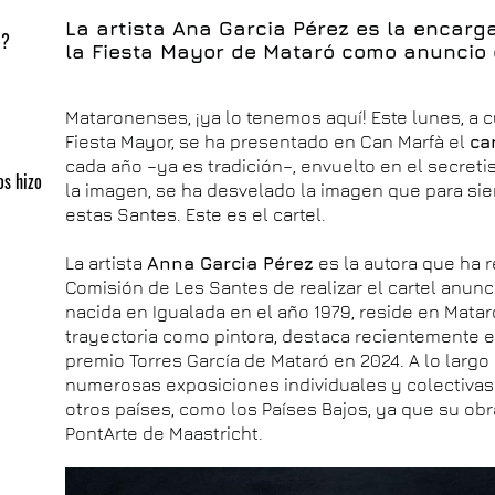
La artista Ana Garcia Pérez es la encarg
5?
la Fiesta Mayor de Mataró como anuncio 
Mataronenses, ¡ya lo tenemos aquí! Este lunes, a 
Fiesta Mayor, se ha presentado en Can Marfà el
ca
cada año –ya es tradición–, envuelto en el secreti
os hizo
la imagen, se ha desvelado la imagen que para sie
estas Santes. Este es el cartel.
La artista
Anna Garcia Pérez
es la autora que ha r
Comisión de Les Santes de realizar el cartel anunci
nacida en Igualada en el año 1979, reside en Matar
trayectoria como pintora, destaca recientemente el
premio Torres García de Mataró en 2024. A lo larg
numerosas exposiciones individuales y colectivas
otros países, como los Países Bajos, ya que su obr
PontArte de Maastricht.