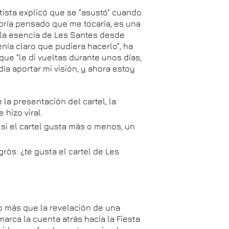
rtista explicó que se "asustó" cuando
abría pensado que me tocaría, es una
r la esencia de Les Santes desde
enía claro que pudiera hacerlo", ha
que "le di vueltas durante unos días,
odía aportar mi visión, y ahora estoy
a presentación del cartel, la
 hizo viral.
i el cartel gusta más o menos, un
ròs: ¿te gusta el cartel de Les
o más que la revelación de una
arca la cuenta atrás hacia la Fiesta