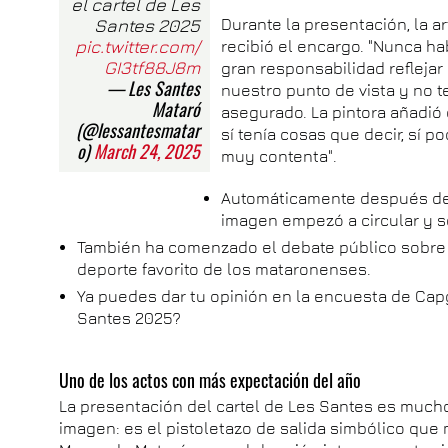
el cartel de Les
Santes 2025
Durante la presentación, la a
pic.twitter.com/
recibió el encargo. "Nunca h
GI3tf88J8m
gran responsabilidad refleja
— Les Santes
nuestro punto de vista y no t
Mataró
asegurado. La pintora añadió 
(@lessantesmatar
sí tenía cosas que decir, sí p
o)
March 24, 2025
muy contenta".
Automáticamente después de l
imagen empezó a circular y se
También ha comenzado el debate público sobre s
deporte favorito de los mataronenses.
Ya puedes dar tu opinión en la encuesta de Capg
Santes 2025?
Uno de los actos con más expectación del año
La presentación del cartel de Les Santes es much
imagen: es el pistoletazo de salida simbólico que m