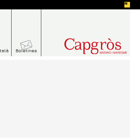
talà
Boletines