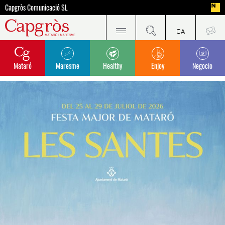
Capgròs Comunicació SL
Mataró
Maresme
Healthy
Enjoy
Negocio