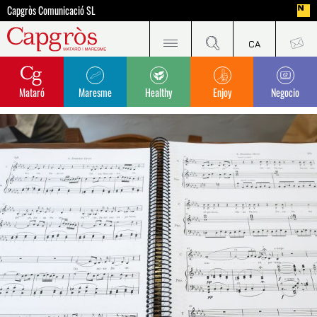
Capgròs Comunicació SL
Mataró
Maresme
Healthy
Enjoy
Negocio