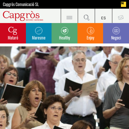
Capgròs Comunicació SL
Mataró
Maresme
Healthy
Enjoy
Negoci