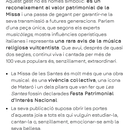
Aquest gest no és només simbòlic:
és un
reconeixement al valor patrimonial de la
Missa
i una passa de gegant per garantir-ne la
seva transmissió a futures generacions. Parlem
d’una peça única, que segons els experts
musicòlegs
, mostra influències operístiques
italianes i representa
una rara avis de la música
religiosa vuitcentista
. Que avui, després de quasi
dos segles, continuï viva i cantada per més de
100 veus populars és, senzillament, extraordinari.
La Missa de les Santes és molt més que una obra
musical: és una
vivència col·lectiva
, una icona
de Mataró i un dels pilars que van fer que
Les
Santes
fossin declarades
Festa Patrimonial
d’Interès Nacional
.
La seva publicació suposa obrir les portes
d’aquesta joia a tots els qui vulguin estudiar-la,
cantar-la o, senzillament, emocionar-se amb la
seva bellesa.