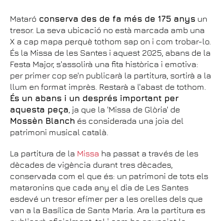
Mataró
conserva des de fa més de 175 anys
un
tresor. La seva ubicació no està marcada amb una
X a cap mapa perquè tothom sap on i com trobar-lo.
És la Missa de les Santes i aquest 2025, abans de la
Festa Major, s'assolirà una fita històrica i emotiva:
per primer cop se'n publicarà la partitura, sortirà a la
llum en format imprès. Restarà a l'abast de tothom.
És un abans i un després important per
aquesta peça
, ja que la 'Missa de Glòria' de
Mossèn Blanch
és considerada una joia del
patrimoni musical català.
La partitura de la
Missa
ha passat a través de les
dècades de vigència durant tres dècades,
conservada com el que és: un patrimoni de tots els
mataronins que cada any el dia de Les Santes
esdevé un tresor efímer per a les orelles dels que
van a la Basílica de Santa Maria. Ara la partitura es