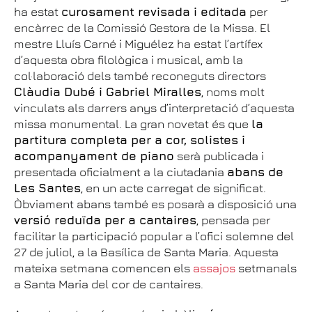
ha estat
curosament revisada i editada
per
encàrrec de la Comissió Gestora de la Missa. El
mestre Lluís Carné i Miguélez ha estat l’artífex
d’aquesta obra filològica i musical, amb la
col·laboració dels també reconeguts directors
Clàudia Dubé i Gabriel Miralles
, noms molt
vinculats als darrers anys d’interpretació d’aquesta
missa monumental. La gran novetat és que
la
partitura completa per a cor, solistes i
acompanyament de piano
serà publicada i
presentada oficialment a la ciutadania
abans de
Les Santes
, en un acte carregat de significat.
Òbviament abans també es posarà a disposició una
versió reduïda per a cantaires
, pensada per
facilitar la participació popular a l’ofici solemne del
27 de juliol, a la Basílica de Santa Maria. Aquesta
mateixa setmana comencen els
assajos
setmanals
a Santa Maria del cor de cantaires.