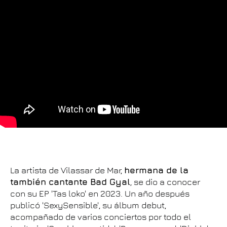
La artista de Vilassar de Mar,
hermana de la
también cantante Bad Gyal
, se dio a conocer
con su EP 'Tas loko' en 2023. Un año después
publicó 'SexySensible', su álbum debut,
acompañado de varios conciertos por todo el