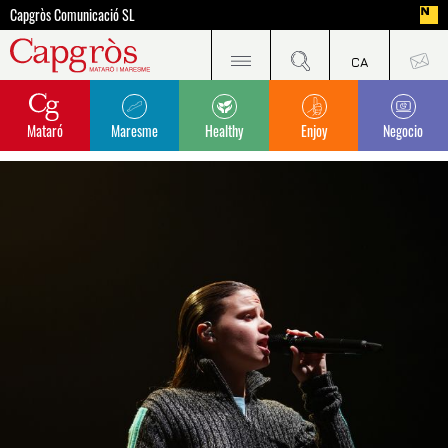
Capgròs Comunicació SL
Mataró
Maresme
Healthy
Enjoy
Negocio