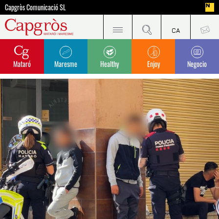
Capgròs Comunicació SL
Mataró
Maresme
Healthy
Enjoy
Negocio