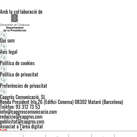
Amb la col·laboració de
Qui som
Avís legal
Política de cookies
Política de privacitat
Preferències de privacitat
Capgròs Comunicació, SL
Ronda President Irla,26 (Edifici Cenema) 08302 Mataró (Barcelona)
Telèfon: 93 312 73 53
info@capgroscomunicacio.com
redaccio@capgros.com
publicitat@capgros.com
Associat a l’àrea digital