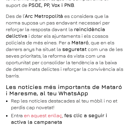
suport de
PSOE, PP, Vox i PNB
.
Des de l’
Arc Metropolità
es considera que la
norma suposa un pas endavant necessari per
reforçar la resposta davant la
reincidència
delictiva
i dotar els ajuntaments i els cossos
policials de més eines. Per a
Mataró
, que en els
darrers anys ha situat la
seguretat
com una de les
seves prioritats, la reforma és vista com una
oportunitat per consolidar la tendència a la baixa
de determinats delictes i reforçar la convivència als
barris.
Les notícies més importants de Mataró
i Maresme, al teu WhatsApp
Rep les notícies destacades al teu mòbil i no et
perdis cap novetat!
Entra
en aquest enllaç
,
fes clic a seguir i
activa la campaneta