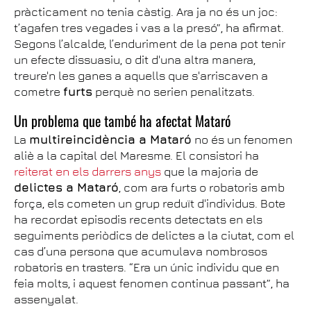
pràcticament no tenia càstig. Ara ja no és un joc:
t’agafen tres vegades i vas a la presó”, ha afirmat.
Segons l’alcalde, l’enduriment de la pena pot tenir
un efecte dissuasiu, o dit d'una altra manera,
treure'n les ganes a aquells que s'arriscaven a
cometre
furts
perquè no serien penalitzats.
Un problema que també ha afectat Mataró
La
multireincidència a Mataró
no és un fenomen
aliè a la capital del Maresme. El consistori ha
reiterat en els darrers anys
que la majoria de
delictes a Mataró
, com ara furts o robatoris amb
força, els cometen un grup reduït d'individus. Bote
ha recordat episodis recents detectats en els
seguiments periòdics de delictes a la ciutat, com el
cas d’una persona que acumulava nombrosos
robatoris en trasters. “Era un únic individu que en
feia molts, i aquest fenomen continua passant”, ha
assenyalat.