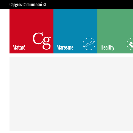
Capgròs Comunicació SL
Mataró
Maresme
Healthy