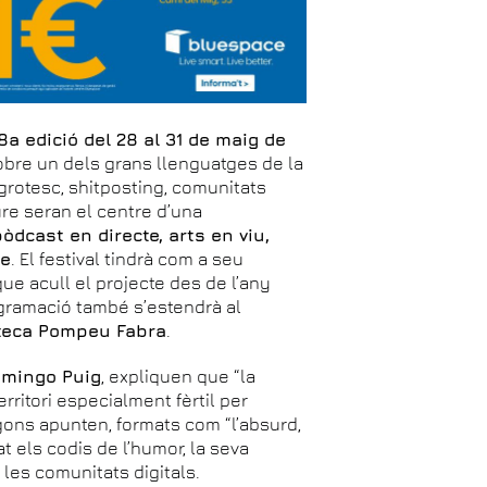
8a edició del 28 al 31 de maig de
sobre un dels grans llenguatges de la
grotesc, shitposting, comunitats
riure seran el centre d’una
pòdcast en directe, arts en viu,
ve
. El festival tindrà com a seu
 que acull el projecte des de l’any
ogramació també s’estendrà al
oteca Pompeu Fabra
.
omingo Puig
, expliquen que “la
rritori especialment fèrtil per
gons apunten, formats com “l’absurd,
t els codis de l’humor, la seva
 les comunitats digitals.