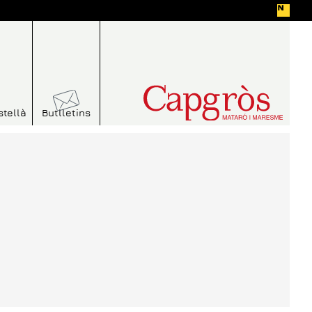
stellà
Butlletins