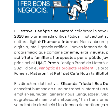
El
Festival Panòptic de Mataró
celebrarà la seva
2026
amb una mirada crítica, lúdica i molt actual 
cultura digital:
l’humor a internet
. Mems, absurd, 
digitals, intel·ligència artificial i noves formes de 
programació que combina
cinema, arts visuals, 
activitats familiars i propostes per a públic jo
principal el
M|A|C Presó
, l’antiga Presó de Mataró,
2021 i d’on el
Panòptic és projecte resident
. La pr
Foment Mataroní
, el
Pati del Cafè Nou
i la
Bibli
Els directors del festival,
Elisenda Triadó i Roc D
capacitat humana de riure ha trobat a internet un te
ampliar-se, mutar i generar nous llenguatges”. Se
el grotesc, el mem o el shitposting” han transforma
velocitat de circulació i les formes de pertinença a