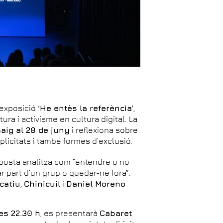
’exposició
‘He entès la referència’
,
ptura i activisme en cultura digital. La
aig al 28 de juny
i reflexiona sobre
licitats i també formes d’exclusió.
oposta analitza com “entendre o no
r part d’un grup o quedar-ne fora”.
icatiu
,
Chinicuil
i
Daniel Moreno
es 22.30 h
, es presentarà
Cabaret