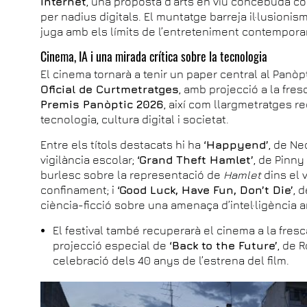
Internet
, una proposta d’arts en viu concebuda co
per nadius digitals. El muntatge barreja il·lusionis
juga amb els límits de l’entreteniment contempora
Cinema, IA i una mirada crítica sobre la tecnologia
El cinema tornarà a tenir un paper central al Panòpti
Oficial de Curtmetratges
, amb projecció a la fre
Premis Panòptic 2026
, així com llargmetratges r
tecnologia, cultura digital i societat.
Entre els títols destacats hi ha
‘Happyend’
, de Ne
vigilància escolar;
‘Grand Theft Hamlet’
, de Pinn
burlesc sobre la representació de
Hamlet
dins el 
confinament; i
‘Good Luck, Have Fun, Don’t Die’
, 
ciència-ficció sobre una amenaça d’intel·ligència art
El festival també recuperarà el cinema a la fresc
projecció especial de
‘Back to the Future’
, de 
celebració dels 40 anys de l’estrena del film.