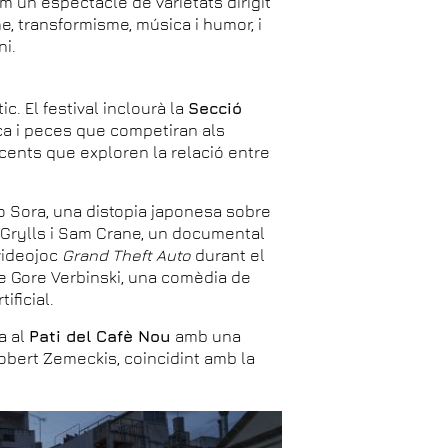
m un espectacle de varietats dirigit
me, transformisme, música i humor, i
ni.
c. El festival inclourà la
Secció
sca i peces que competiran als
ecents que exploren la relació entre
o Sora, una distopia japonesa sobre
y Grylls i Sam Crane, un documental
videojoc
Grand Theft Auto
durant el
de Gore Verbinski, una comèdia de
ificial.
a al
Pati del Cafè Nou
amb una
Robert Zemeckis, coincidint amb la