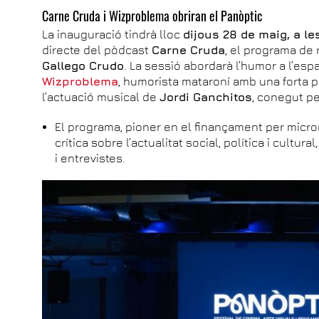
Carne Cruda i Wizproblema obriran el Panòptic
La inauguració tindrà lloc
dijous 28 de maig, a le
directe del pòdcast
Carne Cruda
, el programa de r
Gallego Crudo
. La sessió abordarà l’humor a l’espa
Wizproblema
, humorista mataroní amb una forta pr
l’actuació musical de
Jordi Ganchitos
, conegut pe
El programa, pioner en el finançament per micr
crítica sobre l’actualitat social, política i cultu
i entrevistes.