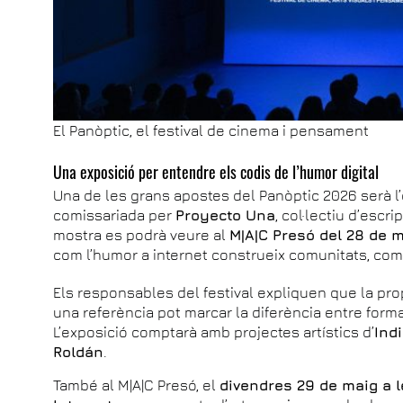
El Panòptic, el festival de cinema i pensament
Una exposició per entendre els codis de l’humor digital
Una de les grans apostes del Panòptic 2026 serà l
comissariada per
Proyecto Una
, col·lectiu d’escri
mostra es podrà veure al
M|A|C Presó del 28 de m
com l’humor a internet construeix comunitats, comp
Els responsables del festival expliquen que la pr
una referència pot marcar la diferència entre forma
L’exposició comptarà amb projectes artístics d’
Ind
Roldán
.
També al M|A|C Presó, el
divendres 29 de maig a l