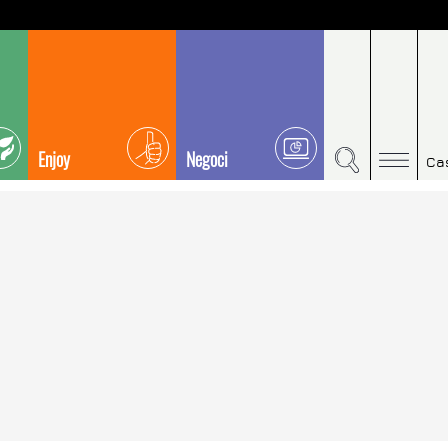
Enjoy
Negoci
Ca