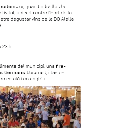
de setembre
, quan tindrà lloc la
ctivitat, ubicada entre l’Hort de la
metrà degustar vins de la DO Alella
s.
a 23 h
liments del municipi, una
fira-
ls Germans Lleonart
, i tastos
en català i en anglès.