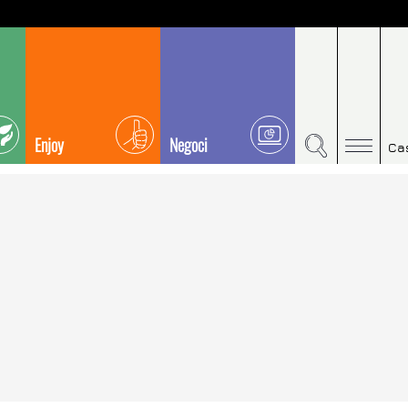
Enjoy
Negoci
Ca