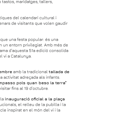
 tastos, maridatges, tallers,
ques del calendari cultural i
enars de visitants que volen gaudir
que una festa popular: és una
 en un entorn privilegiat. Amb més de
ograma d’aquesta 51a edició consolida
el vi a Catalunya.
tembre
amb la tradicional
tallada de
na activitat adreçada als infants.
mpasso pols quan beso la terra”
itar fins al 19 d’octubre.
 la
inauguració oficial a la plaça
cionals, el relleu de la pubilla i la
le inspirat en el món del vi i la