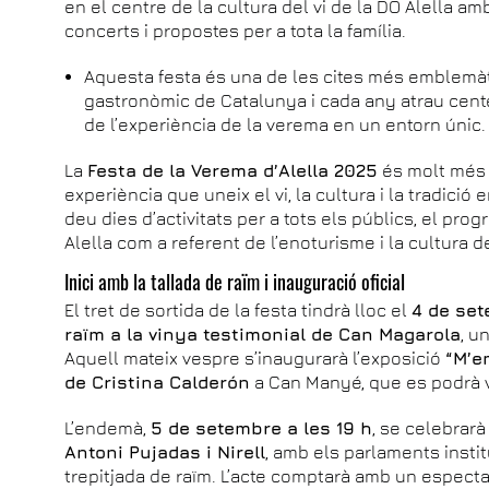
en el centre de la cultura del vi de la DO Alella amb
concerts i propostes per a tota la família.
Aquesta festa és una de les cites més emblemàti
gastronòmic de Catalunya i cada any atrau cent
de l’experiència de la verema en un entorn únic.
La
Festa de la Verema d’Alella 2025
és molt més 
experiència que uneix el vi, la cultura i la tradició
deu dies d’activitats per a tots els públics, el pr
Alella com a referent de l’enoturisme i la cultura d
Inici amb la tallada de raïm i inauguració oficial
El tret de sortida de la festa tindrà lloc el
4 de se
raïm a la vinya testimonial de Can Magarola
, u
Aquell mateix vespre s’inaugurarà l’exposició
“M’e
de Cristina Calderón
a Can Manyé, que es podrà vis
L’endemà,
5 de setembre a les 19 h
, se celebrarà
Antoni Pujadas i Nirell
, amb els parlaments institu
trepitjada de raïm. L’acte comptarà amb un espectac