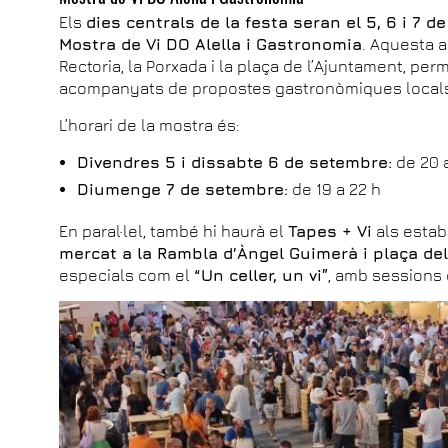
Els
dies centrals de la festa seran el 5, 6 i 7 
Mostra de Vi DO Alella i Gastronomia
. Aquesta a
Rectoria, la Porxada i la plaça de l’Ajuntament, per
acompanyats de propostes gastronòmiques local
L’horari de la mostra és:
Divendres 5 i dissabte 6 de setembre:
de 20 
Diumenge 7 de setembre:
de 19 a 22 h
En paral·lel, també hi haurà el
Tapes + Vi
als estab
mercat a la Rambla d’Àngel Guimerà i plaça de
especials com el
“Un celler, un vi”
, amb sessions 