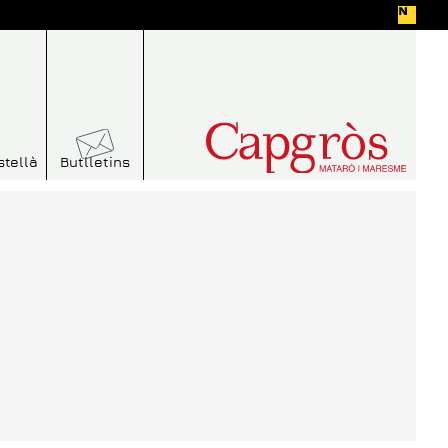
stellà
Butlletins