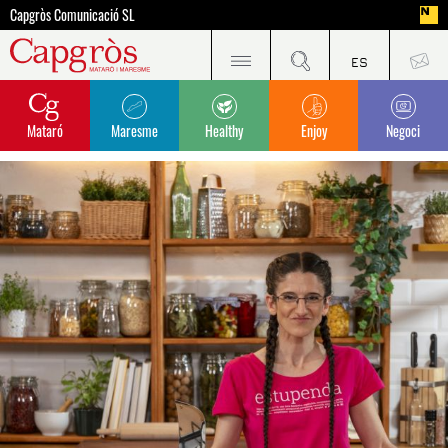
Capgròs Comunicació SL
Mataró
Maresme
Healthy
Enjoy
Negoci