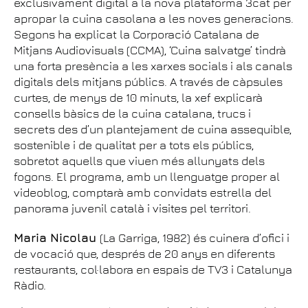
exclusivament digital a la nova plataforma 3cat per
apropar la cuina casolana a les noves generacions.
Segons ha explicat la Corporació Catalana de
Mitjans Audiovisuals (CCMA), ‘Cuina salvatge’ tindrà
una forta presència a les xarxes socials i als canals
digitals dels mitjans públics. A través de càpsules
curtes, de menys de 10 minuts, la xef explicarà
consells bàsics de la cuina catalana, trucs i
secrets des d’un plantejament de cuina assequible,
sostenible i de qualitat per a tots els públics,
sobretot aquells que viuen més allunyats dels
fogons. El programa, amb un llenguatge proper al
videoblog, comptarà amb convidats estrella del
panorama juvenil català i visites pel territori.
Maria Nicolau
(La Garriga, 1982) és cuinera d’ofici i
de vocació que, després de 20 anys en diferents
restaurants, col·labora en espais de TV3 i Catalunya
Ràdio.