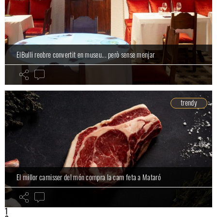
ElBulli reobre convertit en museu... però sense menjar
trendy
El millor carnisser del món compra la carn feta a Mataró
1