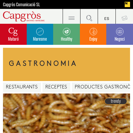
Capgròs Comunicació SL
Mataró
Maresme
Healthy
Enjoy
Negoci
GASTRONOMIA
RESTAURANTS
RECEPTES
PRODUCTES GASTRONÒ
trendy