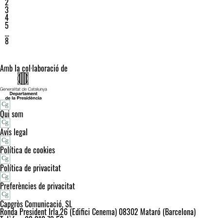
2
3
4
5
…
8
Amb la col·laboració de
Qui som
Avís legal
Política de cookies
Política de privacitat
Preferències de privacitat
Capgròs Comunicació, SL
Ronda President Irla,26 (Edifici Cenema) 08302 Mataró (Barcelona)