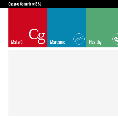
Capgròs Comunicació SL
Mataró
Maresme
Healthy