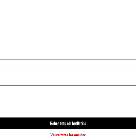
Rebre tots els butlletins
Veure totes les opcions