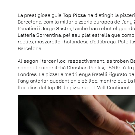
La prestigiosa guia
Top Pizza
ha distingit la pizzer
Barcelona, com la millor pizzeria europea de l'any 2
Panatieri i Jorge Sastre, també han rebut el guardó
Latteria Sorrentina, pel seu plat estrella que co
rostits, mozzarella i holandesa d'alfàbrega. Pots ta
Barcelona.
Al segon i tercer lloc, respectivament, es troben 
conegut cuiner italià Christian Puglisi, i 50 Kalò, la
Londres. La pizzeria madrilenya Fratelli Figurato p
l'any anterior, quedant en sisè lloc, mentre que La
lloc dins del top 10 de pizzeries al Vell Continent.