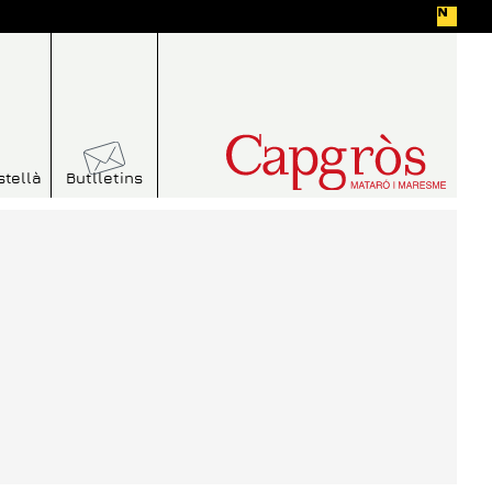
stellà
Butlletins