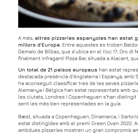
A més,
altres pizzeries espanyoles han estat 
millors d'Europa.
Entre aquestes es troben Baldori
Demaio de Bilbao, que s'ubica en el lloc 17; Oro di Na
finalment Infraganti Pizza Bar, situada a Alacant, qu
Un total de 21 països europeus
han estat repre
destacada presència d'Anglaterra i Espanya, amb 5
ha aconseguit classificar tres de les seves pizzeri
Alemanya i Bèlgica han estat representats amb qu
les ciutats, Londres i Copenhaguen s'han distingit
sent les més ben representades en la guia.
Bæst, situada a Copenhaguen, Dinamarca, i Sartoria
estat distingides amb el premi Green Oven 2022. 
ambdues pizzeries mostren un gran compromís amb 