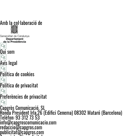
Amb la col·laboració de
Qui som
Avís legal
Política de cookies
Política de privacitat
Preferències de privacitat
Capgròs Comunicació, SL
Ronda President Irla,26 (Edifici Cenema) 08302 Mataró (Barcelona)
Telèfon: 93 312 73 53
info@capgroscomunicacio.com
redaccio@capgros.com
publicitat@capgros.com