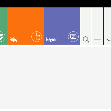
Enjoy
Negoci
Ca