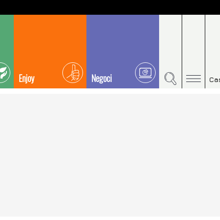
Enjoy
Negoci
Ca