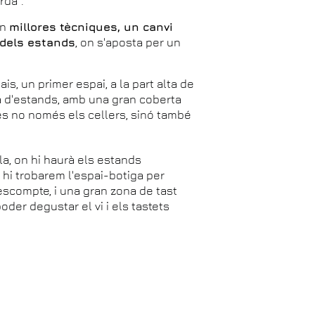
rdà".
ón
millores tècniques, un canvi
 dels estands
, on s'aposta per un
s, un primer espai, a la part alta de
la d'estands, amb una gran coberta
s no només els cellers, sinó també
la, on hi haurà els estands
 hi trobarem l'espai-botiga per
escompte, i una gran zona de tast
oder degustar el vi i els tastets