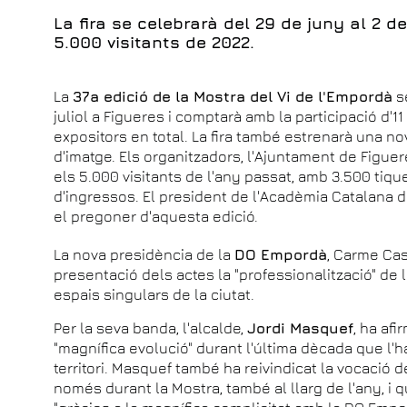
La fira se celebrarà del 29 de juny al 2 de
5.000 visitants de 2022.
La
37a edició de la Mostra del Vi de l'Empordà
se
juliol a Figueres i comptarà amb la participació d'1
expositors en total. La fira també estrenarà una nov
d'imatge. Els organitzadors, l'Ajuntament de Figue
els 5.000 visitants de l'any passat, amb 3.500 tiq
d'ingressos. El president de l'Acadèmia Catalana d
el pregoner d'aquesta edició.
La nova presidència de la
DO Empordà
, Carme Cas
presentació dels actes la "professionalització" de l
espais singulars de la ciutat.
Per la seva banda, l'alcalde,
Jordi Masquef
, ha afi
"magnífica evolució" durant l'última dècada que l'h
territori. Masquef també ha reivindicat la vocació d
només durant la Mostra, també al llarg de l'any, i q