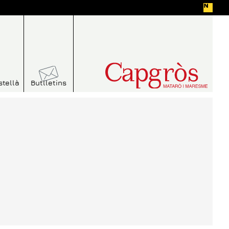
stellà
Butlletins