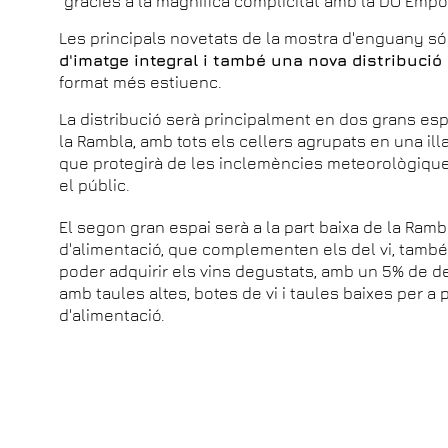
"gràcies a la magnífica complicitat amb la DO Empo
Les principals novetats de la mostra d'enguany s
d'imatge integral i també una nova distribució
format més estiuenc.
La distribució serà principalment en dos grans espai
la Rambla, amb tots els cellers agrupats en una il
que protegirà de les inclemències meteorològique
el públic.
El segon gran espai serà a la part baixa de la Ramb
d'alimentació, que complementen els del vi, també
poder adquirir els vins degustats, amb un 5% de d
amb taules altes, botes de vi i taules baixes per a p
d'alimentació.