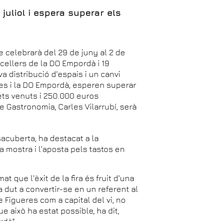
 juliol i espera superar els
 celebrarà del 29 de juny al 2 de
1 cellers de la DO Empordà i 19
a distribució d'espais i un canvi
res i la DO Empordà, esperen superar
uets venuts i 250.000 euros
e Gastronomia, Carles Vilarrubí, serà
acuberta, ha destacat a la
a mostra i l'aposta pels tastos en
rmat que l'èxit de la fira és fruit d'una
a dut a convertir-se en un referent al
e Figueres com a capital del vi, no
ue això ha estat possible, ha dit,