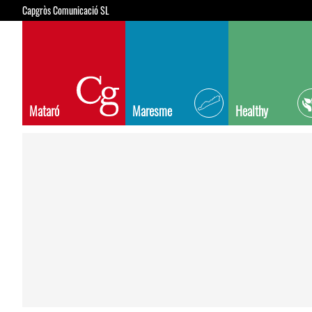
Capgròs Comunicació SL
Mataró
Maresme
Healthy