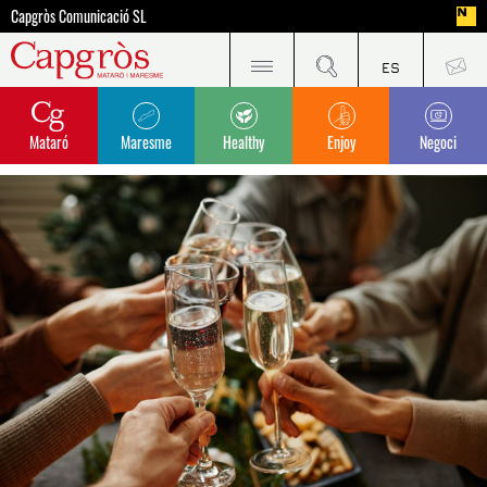
Capgròs Comunicació SL
Mataró
Maresme
Healthy
Enjoy
Negoci