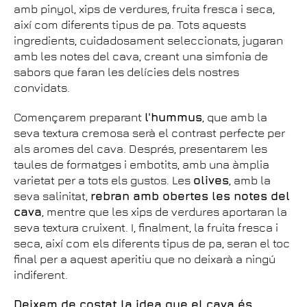
amb pinyol, xips de verdures, fruita fresca i seca,
així com diferents tipus de pa. Tots aquests
ingredients, cuidadosament seleccionats, jugaran
amb les notes del cava, creant una simfonia de
sabors que faran les delícies dels nostres
convidats.
Començarem preparant
l'hummus
, que amb la
seva textura cremosa serà el contrast perfecte per
als aromes del cava. Després, presentarem les
taules de formatges i embotits, amb una àmplia
varietat per a tots els gustos. Les
olives
, amb la
seva salinitat,
rebran amb obertes les notes del
cava
, mentre que les xips de verdures aportaran la
seva textura cruixent. I, finalment, la fruita fresca i
seca, així com els diferents tipus de pa, seran el toc
final per a aquest aperitiu que no deixarà a ningú
indiferent.
Deixem de costat la idea que el cava és