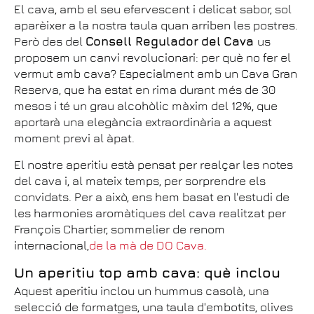
El cava, amb el seu efervescent i delicat sabor, sol
aparèixer a la nostra taula quan arriben les postres.
Però des del
Consell Regulador
del
Cava
us
proposem un canvi revolucionari: per què no fer el
vermut amb cava? Especialment amb un Cava Gran
Reserva, que ha estat en rima durant més de 30
mesos i té un grau alcohòlic màxim del 12%, que
aportarà una elegància extraordinària a aquest
moment previ al àpat.
El nostre aperitiu està pensat per realçar les notes
del cava i, al mateix temps, per sorprendre els
convidats. Per a això, ens hem basat en l'estudi de
les harmonies aromàtiques del cava realitzat per
François Chartier, sommelier de renom
internacional,
de la mà de DO Cava.
Un aperitiu top amb cava: què inclou
Aquest aperitiu inclou un hummus casolà, una
selecció de formatges, una taula d'embotits, olives