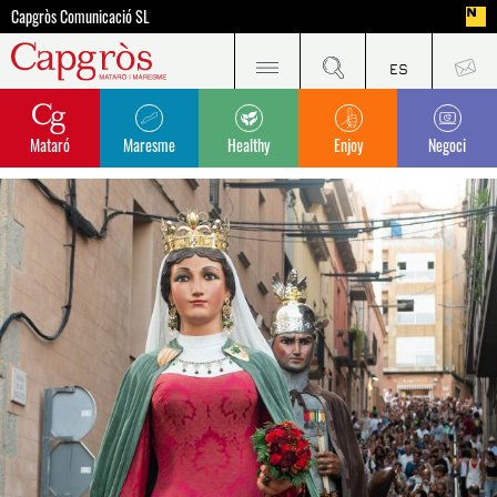
Capgròs Comunicació SL
Mataró
Maresme
Healthy
Enjoy
Negoci