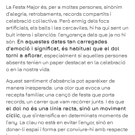
La Festa Major és, per a moltes persones, sinònim
d’alegria, retrobaments, records compartits i
celebració col·lectiva. Però enmig dels focs
artificials, els balls i les cercaviles, hi ha qui sent un
buit intens i silenciós: l’enyorança dels que ja no hi
són.
En aquestes dates tan carregades
d’emoció i significat, és habitual que el dol
torni a aflorar
, especialment si aquelles persones
absents tenien un paper destacat en la celebració
o en la nostra vida.
Aquest sentiment d’absència pot aparèixer de
manera inesperada: una olor que evoca una
recepta familiar, una cançó de festa que porta
records, un carrer que vam recórrer junts. I és que
el dol no és una línia recta, sinó un moviment
cíclic
, que s’intensifica en determinats moments de
l’any. La clau no està en evitar l’enyor, sinó en
donar-li espai i forma per conviure-hi amb respecte