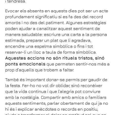
i tendresa.
Evocar els absents en aquests dies pot ser un acte
profundament significatiu si es fa des del record
amorós i no des del patiment. Algunes estratègies
poden ajudar a canalitzar aquest sentiment de
manera saludable: escriure una carta a la persona
estimada, preparar un plat que li agradava,
encendre una espelma simbòlica o fins i tot
reservar-li un lloc a taula de forma simbòlica.
Aquestes accions no són rituals tristos, sinó
ponts emocionals
que permeten sentir-nos més a
prop d’aquells que trobem a faltar.
També és important donar-se permís per gaudir de
la festa. Fer-ho no vol dir oblidar, sinó reconèixer
que la vida continua i que l’alegria pot conviure
amb la nostàlgia. Compartir amb amics o familiars
aquests sentiments, parlar obertament de qui ja no
hi és i explicar anècdotes o records en positiu,