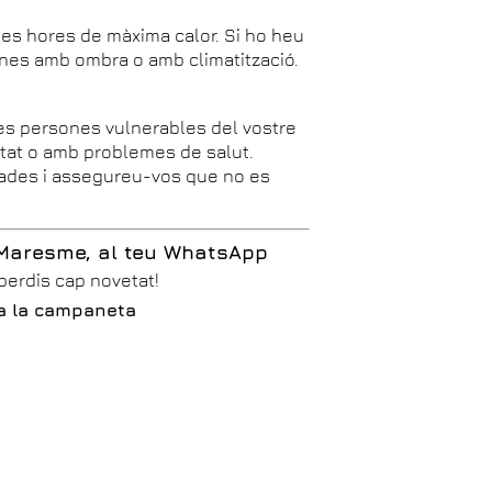
n les hores de màxima calor. Si ho heu
 zones amb ombra o amb climatització.
les persones vulnerables del vostre
itat o amb problemes de salut.
ades i assegureu-vos que no es
 Maresme, al teu WhatsApp
 perdis cap novetat!
iva la campaneta