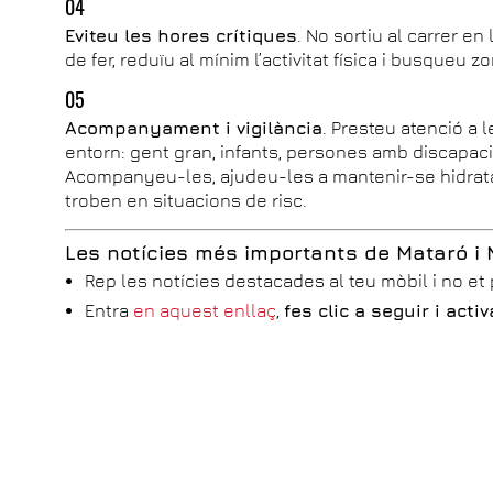
04
Eviteu les hores crítiques
. No sortiu al carrer e
de fer, reduïu al mínim l’activitat física i busqueu
05
Acompanyament i vigilància
. Presteu atenció a 
entorn: gent gran, infants, persones amb discapac
Acompanyeu-les, ajudeu-les a mantenir-se hidrat
troben en situacions de risc.
Les notícies més importants de Mataró i
Rep les notícies destacades al teu mòbil i no et
Entra
en aquest enllaç
,
fes clic a seguir i act