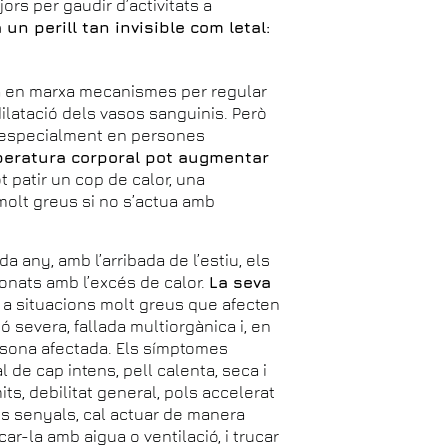
jors per gaudir d’activitats a
n perill tan invisible com letal:
sa en marxa mecanismes per regular
dilatació dels vasos sanguinis. Però
a, especialment en persones
peratura corporal pot augmentar
t patir un cop de calor, una
olt greus si no s’actua amb
a any, amb l’arribada de l’estiu, els
onats amb l’excés de calor.
La seva
 a situacions molt greus que afecten
 severa, fallada multiorgànica i, en
rsona afectada. Els símptomes
 de cap intens, pell calenta, seca i
s, debilitat general, pols accelerat
ests senyals, cal actuar de manera
car-la amb aigua o ventilació, i trucar