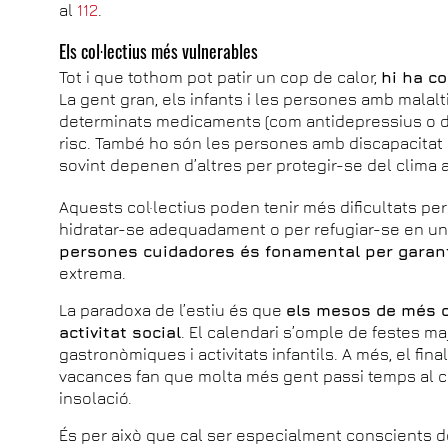
al
112
.
Els col·lectius més vulnerables
Tot i que tothom pot patir un cop de calor,
hi ha c
La gent gran, els infants i les persones amb mala
determinats medicaments (com antidepressius o d
risc. També ho són les persones amb discapacitat o
sovint depenen d’altres per protegir-se del clima 
Aquests col·lectius poden tenir més dificultats per
hidratar-se adequadament o per refugiar-se en un l
persones cuidadores és fonamental per garant
extrema.
La paradoxa de l’estiu és que
els mesos de més c
activitat social
. El calendari s’omple de festes majo
gastronòmiques i activitats infantils. A més, el final 
vacances fan que molta més gent passi temps al ca
insolació.
És per això que cal ser especialment conscients de