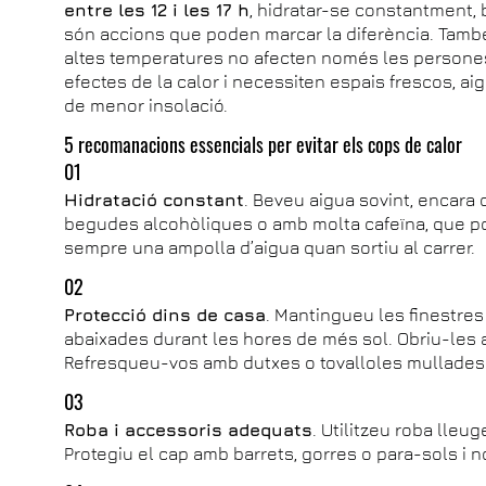
entre les 12 i les 17 h
, hidratar-se constantment, 
són accions que poden marcar la diferència. Tamb
altes temperatures no afecten només les persone
efectes de la calor i necessiten espais frescos, a
de menor insolació.
5 recomanacions essencials per evitar els cops de calor
01
Hidratació constant
. Beveu aigua sovint, encara 
begudes alcohòliques o amb molta cafeïna, que pod
sempre una ampolla d’aigua quan sortiu al carrer.
02
Protecció dins de casa
. Mantingueu les finestre
abaixades durant les hores de més sol. Obriu-les al
Refresqueu-vos amb dutxes o tovalloles mullades
03
Roba i accessoris adequats
. Utilitzeu roba lleug
Protegiu el cap amb barrets, gorres o para-sols i n