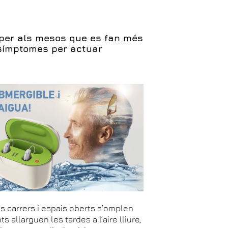
 per als mesos que es fan més
s símptomes per actuar
 els carrers i espais oberts s’omplen
s allarguen les tardes a l’aire lliure,