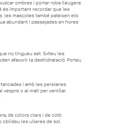
buscar ombres i portar roba lleugera
é és important recordar que les
s: les mascotes també pateixen els
igua abundant i passejades en hores
que no tingueu set. Eviteu les
en afavorir la deshidratació. Porteu
s tancades i amb les persianes
 vespre o al matí per ventilar.
.
era, de colors clars i de cotó.
o oblideu les ulleres de sol.