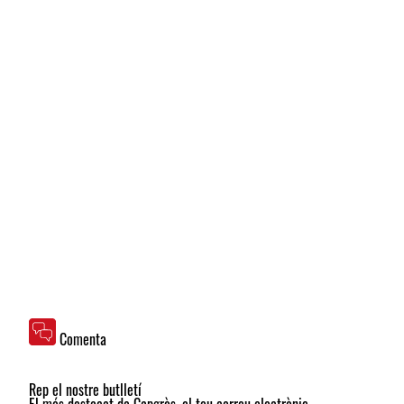
Comenta
Rep el nostre butlletí
El més destacat de Capgròs, al teu correu electrònic