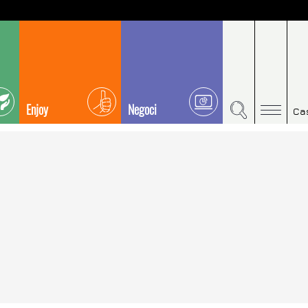
Enjoy
Negoci
Ca