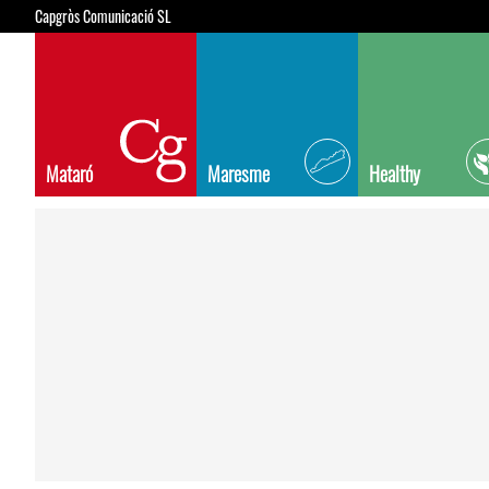
Capgròs Comunicació SL
Mataró
Maresme
Healthy