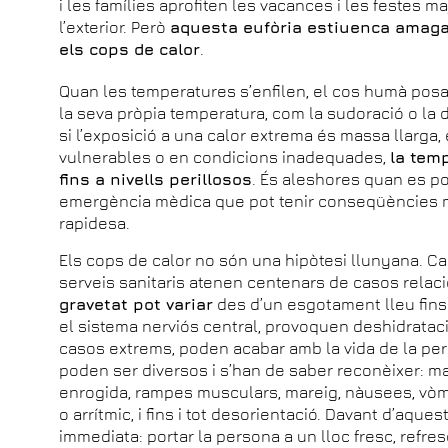
i les famílies aprofiten les vacances i les festes ma
l’exterior. Però
aquesta eufòria estiuenca amaga u
els cops de calor
.
Quan les temperatures s’enfilen, el cos humà po
la seva pròpia temperatura, com la sudoració o la 
si l’exposició a una calor extrema és massa llarg
vulnerables o en condicions inadequades,
la tem
fins a nivells perillosos
. És aleshores quan es po
emergència mèdica que pot tenir conseqüències m
rapidesa.
Els cops de calor no són una hipòtesi llunyana. Cad
serveis sanitaris atenen centenars de casos relaci
gravetat pot variar
des d’un esgotament lleu fins
el sistema nerviós central, provoquen deshidratació
casos extrems, poden acabar amb la vida de la pe
poden ser diversos i s’han de saber reconèixer: mal
enrogida, rampes musculars, mareig, nàusees, vòmit
o arrítmic, i fins i tot desorientació. Davant d’aqu
immediata: portar la persona a un lloc fresc, refres