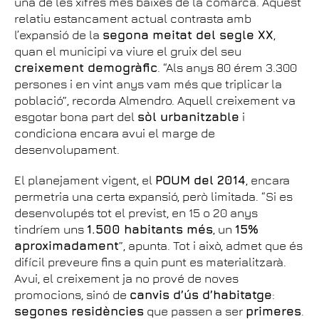
una de les xifres més baixes de la comarca. Aquest
relatiu estancament actual contrasta amb
l’expansió de la
segona meitat del segle XX
,
quan el municipi va viure el gruix del seu
creixement demogràfic
. “Als anys 80 érem 3.300
persones i en vint anys vam més que triplicar la
població”, recorda Almendro. Aquell creixement va
esgotar bona part del
sòl urbanitzable
i
condiciona encara avui el marge de
desenvolupament.
El planejament vigent, el
POUM del 2014
, encara
permetria una certa expansió, però limitada. “Si es
desenvolupés tot el previst, en 15 o 20 anys
tindríem uns
1.500 habitants més
, un
15%
aproximadament
”, apunta. Tot i això, admet que és
difícil preveure fins a quin punt es materialitzarà.
Avui, el creixement ja no prové de noves
promocions, sinó de
canvis d’ús d’habitatge
:
segones residències
que passen a ser
primeres
.