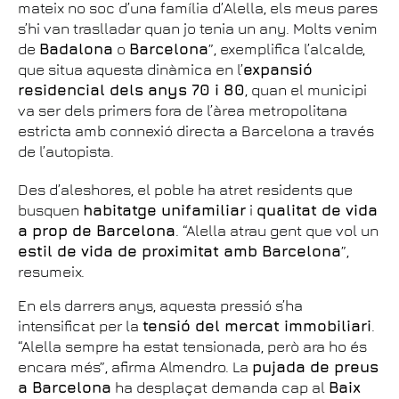
mateix no soc d’una família d’Alella, els meus pares
s’hi van traslladar quan jo tenia un any. Molts venim
de
Badalona
o
Barcelona
”, exemplifica l’alcalde,
que situa aquesta dinàmica en l’
expansió
residencial dels anys 70 i 80
, quan el municipi
va ser dels primers fora de l’àrea metropolitana
estricta amb connexió directa a Barcelona a través
de l’autopista.
Des d’aleshores, el poble ha atret residents que
busquen
habitatge unifamiliar
i
qualitat de vida
a prop de Barcelona
. “Alella atrau gent que vol un
estil de vida de proximitat amb Barcelona
”,
resumeix.
En els darrers anys, aquesta pressió s’ha
intensificat per la
tensió del mercat immobiliari
.
“Alella sempre ha estat tensionada, però ara ho és
encara més”, afirma Almendro. La
pujada de preus
a Barcelona
ha desplaçat demanda cap al
Baix