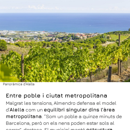
Panoràmica d'Alella
Entre poble i ciutat metropolitana
Malgrat les tensions, Almendro defensa el model
d’
Alella
com un
equilibri singular dins l’àrea
metropolitana
. “Som un poble a quinze minuts de
Barcelona, però on els nens poden estar sols al
carrer”, destaca. El municipi manté
estructura