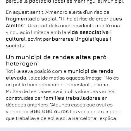
perquè la
població local
es mantingui al municipi.
En aquest sentit, Almendro alerta d’un risc de
fragmentació social
: “Hi ha el risc de crear
dues
Alelles
”. Una part dels nous residents manté una
vinculació limitada amb la
vida associativa i
cultural
, sovint per
barreres lingüístiques i
socials
.
Un municipi de rendes altes però
heterogeni
Tot i la seva posició com a
municipi de renda
elevada
, l’alcalde matisa aquesta imatge. “No és
un poble homogèniament benestant”, afirma.
Moltes de les cases avui molt valorades van ser
construïdes per
famílies treballadores
en
dècades anteriors. “Algunes cases que avui es
venen per
800.000 euros
les van construir gent
que treballava de sol a sol a Barcelona”, explica.