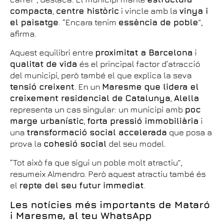
compacta
,
centre històric
i vincle amb la
vinya i
el paisatge
. “Encara tenim
essència de poble
”,
afirma.
Aquest equilibri entre
proximitat a Barcelona
i
qualitat de vida
és el principal factor d’atracció
del municipi, però també el que explica la seva
tensió creixent
. En un
Maresme que lidera el
creixement residencial de Catalunya
,
Alella
representa un cas singular: un municipi amb
poc
marge urbanístic
,
forta pressió immobiliària
i
una
transformació social accelerada
que posa a
prova la
cohesió social
del seu model.
“Tot això fa que sigui un poble molt atractiu”,
resumeix Almendro. Però aquest atractiu també és
el
repte del seu futur immediat
.
Les notícies més importants de Mataró
i Maresme, al teu WhatsApp