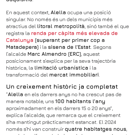
En aquest context,
Alella
ocupa una posició
singular. No només és un dels municipis més
atractius del
litoral metropolità
, sinó també el que
registra la
renda per càpita més elevada de
Catalunya
(superant per primer cop a
Matadepera)
i la
sisena de l’Estat
. Segons
l’alcalde
Marc Almendro (ERC)
, aquest
posicionament s’explica per la seva trajectòria
històrica, la
limitació urbanística
i la
transformació del
mercat immobiliari
.
Un creixement històric ja completat
“
Alella
en els darrers anys no ha crescut pas de
manera notable, uns
100 habitants l’any
aproximadament en els darrers 15 o 20 anys”,
explica l’alcalde, que remarca que el creixement
s’ha mantingut pràcticament estancat. El 2024
només s’hi van construir
quatre habitatges nous
,