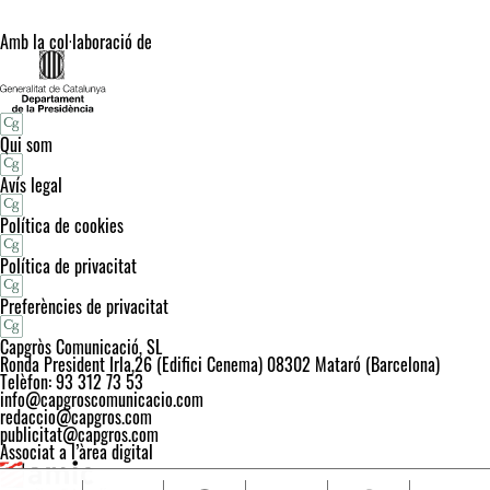
Amb la col·laboració de
Qui som
Avís legal
Política de cookies
Política de privacitat
Preferències de privacitat
Capgròs Comunicació, SL
Ronda President Irla,26 (Edifici Cenema) 08302 Mataró (Barcelona)
Telèfon: 93 312 73 53
info@capgroscomunicacio.com
redaccio@capgros.com
publicitat@capgros.com
Associat a l’àrea digital