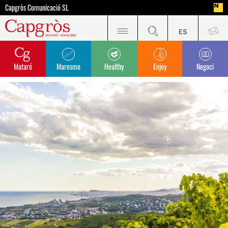
Capgròs Comunicació SL
Mataró
Maresme
Healthy
Enjoy
Negoci