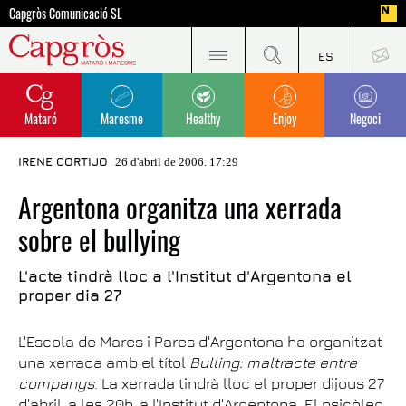
Capgròs Comunicació SL
Mataró
Maresme
Healthy
Enjoy
Negoci
IRENE CORTIJO
26 d'abril de 2006. 17:29
Argentona organitza una xerrada
sobre el bullying
L'acte tindrà lloc a l'Institut d'Argentona el
proper dia 27
L'Escola de Mares i Pares d'Argentona ha organitzat
una xerrada amb el títol
Bulling: maltracte entre
companys
. La xerrada tindrà lloc el proper dijous 27
d'abril, a les 20h, a l'Institut d'Argentona. El psicòleg