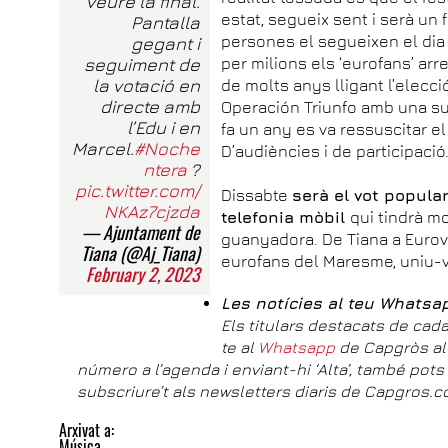
veure la final.
estat, segueix sent i serà u
Pantalla
persones el segueixen el dia
gegant i
seguiment de
per milions els ‘eurofans’ ar
la votació en
de molts anys lligant l’elecc
directe amb
Operación Triunfo amb una su
l’Edu i en
fa un any es va ressuscitar el
Marcel.
#Noche
D’audiències i de participació
ntera
?
pic.twitter.com/
Dissabte
serà el vot popula
NKAz7cjzda
telefonia mòbil
qui tindrà mo
— Ajuntament de
guanyadora. De Tiana a Eurov
Tiana (@Aj_Tiana)
eurofans del Maresme, uniu-vo
February 2, 2023
Les notícies al teu Whatsa
Els titulars destacats de cada
te al
Whatsapp
de Capgròs al
número a l’agenda i enviant-hi ‘Alta’, també pot
subscriure’t als newsletters diaris de Capgros.c
Arxivat a:
Música