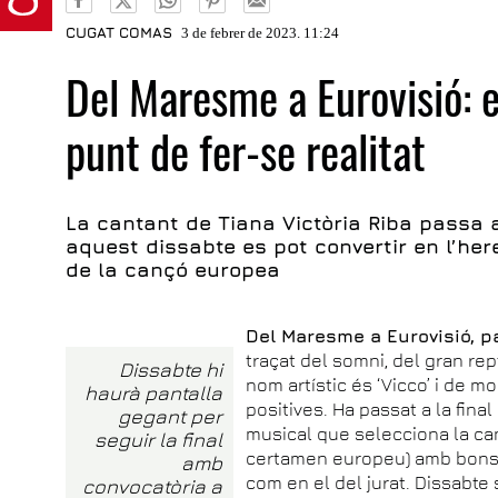
CUGAT COMAS
3 de febrer de 2023. 11:24
Del Maresme a Eurovisió: e
punt de fer-se realitat
La cantant de Tiana Victòria Riba passa a
aquest dissabte es pot convertir en l’here
de la cançó europea
Del Maresme a Eurovisió, 
traçat del somni, del gran rep
Dissabte hi
nom artístic és ‘Vicco’ i de m
haurà pantalla
positives. Ha passat a la final
gegant per
musical que selecciona la ca
seguir la final
certamen europeu) amb bons 
amb
com en el del jurat. Dissabte s
convocatòria a