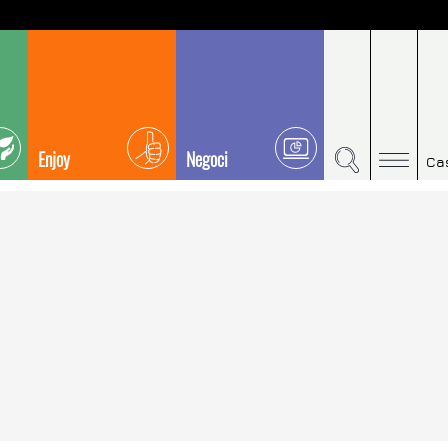
Enjoy
Negoci
Ca