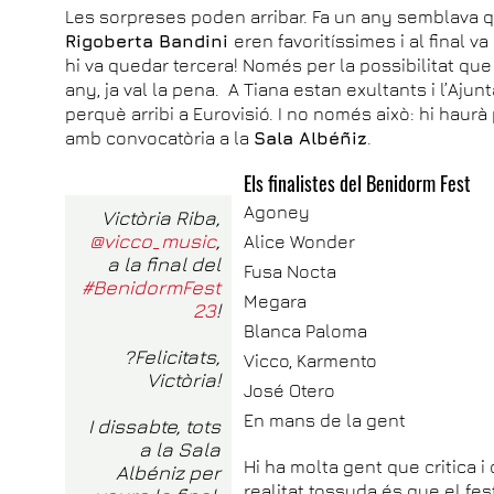
Les sorpreses poden arribar. Fa un any semblava 
Rigoberta Bandini
eren favoritíssimes i al final v
hi va quedar tercera! Només per la possibilitat que
any, ja val la pena. A Tiana estan exultants i l’Aju
perquè arribi a Eurovisió. I no només això: hi haurà
amb convocatòria a la
Sala Albéñiz
.
Els finalistes del Benidorm Fest
Agoney
Victòria Riba,
@vicco_music
,
Alice Wonder
a la final del
Fusa Nocta
#BenidormFest
Megara
23
!
Blanca Paloma
?Felicitats,
Vicco, Karmento
Victòria!
José Otero
En mans de la gent
I dissabte, tots
a la Sala
Hi ha molta gent que critica i
Albéniz per
realitat tossuda és que el fe