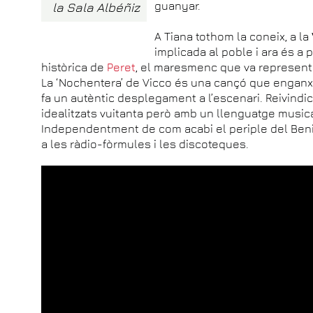
guanyar.
la Sala Albéñiz
A Tiana tothom la coneix, a la
implicada al poble i ara és a 
històrica de
Peret
, el maresmenc que va representa
La ‘Nochentera’ de Vicco és una cançó que engan
fa un autèntic desplegament a l’escenari. Reivindica
idealitzats vuitanta però amb un llenguatge music
Independentment de com acabi el periple del Beni
a les ràdio-fòrmules i les discoteques.
Videoclip de Nochentera