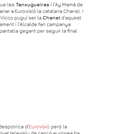
que les
Tanxugueiras
i l’Ay Mamá de
a anar a Eurovisió la catalana Chanel. I
 Vicco pugui ser la
Chanel
d’aquest
ntament i l’Alcalde fan campanya
 pantalla gegant per seguir la final
 despotrica d’
Eurovisió
però la
stival televisiu de cançó europea ha