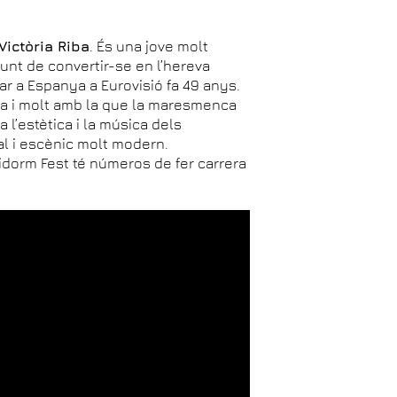
Victòria Riba
. És una jove molt
punt de convertir-se en l’hereva
r a Espanya a Eurovisió fa 49 anys.
xa i molt amb la que la maresmenca
 l’estètica i la música dels
al i escènic molt modern.
dorm Fest té números de fer carrera