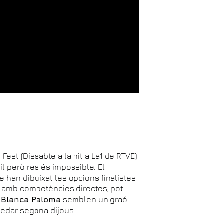
Fest (Dissabte a la nit a La1 de RTVE)
il però res és impossible. El
han dibuixat les opcions finalistes
 I amb competències directes, pot
i
Blanca Paloma
semblen un graó
quedar segona dijous.