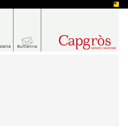
stellà
Butlletins