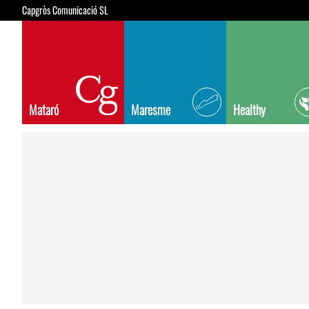
Capgròs Comunicació SL
Mataró
Maresme
Healthy