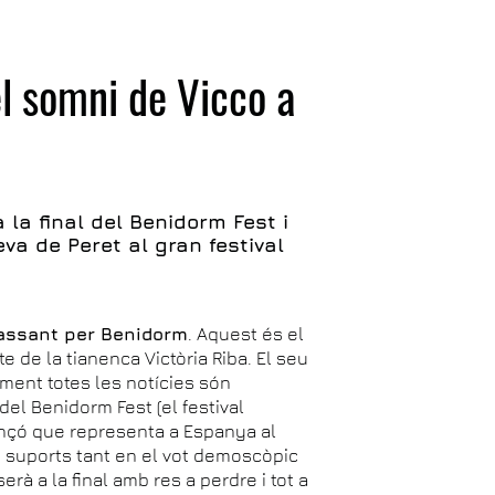
l somni de Vicco a
 la final del Benidorm Fest i
va de Peret al gran festival
passant per Benidorm
. Aquest és el
te de la tianenca Victòria Riba. El seu
oment totes les notícies són
 del Benidorm Fest (el festival
nçó que representa a Espanya al
suports tant en el vot demoscòpic
erà a la final amb res a perdre i tot a