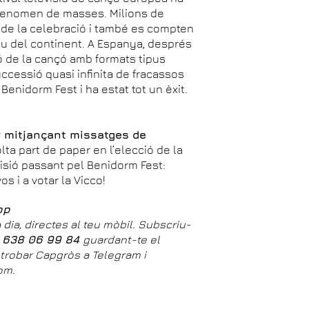
n fenomen de masses. Milions de
 de la celebració i també es compten
reu del continent. A Espanya, després
ió de la cançó amb formats tipus
ccessió quasi infinita de fracassos
 Benidorm Fest i ha estat tot un èxit.
.
r mitjançant missatges de
lta part de paper en l’elecció de la
isió passant pel Benidorm Fest:
s i a votar la Vicco!
pp
 dia, directes al teu mòbil. Subscriu-
638 06 99 84
guardant-te el
s trobar Capgròs a Telegram i
om.