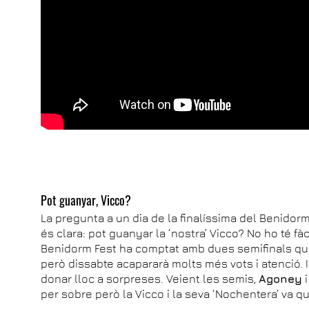
Pot guanyar, Vicco?
La pregunta a un dia de la finalíssima del Benidorm 
és clara: pot guanyar la ‘nostra’ Vicco? No ho té fàc
Benidorm Fest ha comptat amb dues semifinals que 
però dissabte acapararà molts més vots i atenció.
donar lloc a sorpreses. Veient les semis,
Agoney
per sobre però la Vicco i la seva ‘Nochentera’ va 