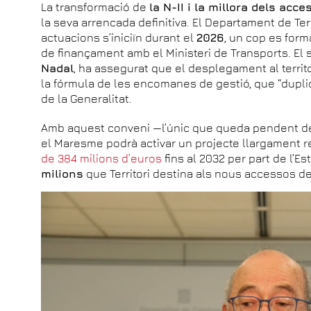
La transformació de
la N-II i la millora dels ac
la seva arrencada definitiva. El Departament de Ter
actuacions s’iniciïn durant el
2026
, un cop es for
de finançament amb el Ministeri de Transports. El s
Nadal
, ha assegurat que el desplegament al territ
la fórmula de les encomanes de gestió, que “duplic
de la Generalitat.
Amb aquest conveni —l’únic que queda pendent de
el Maresme podrà activar un projecte llargament r
de 384 milions d’euros
fins al 2032 per part de l’Es
milions
que Territori destina als nous accessos de