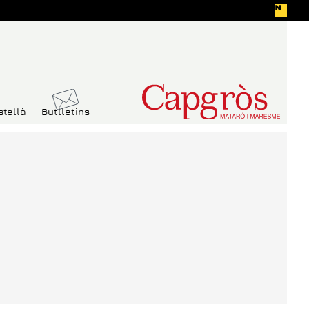
stellà
Butlletins