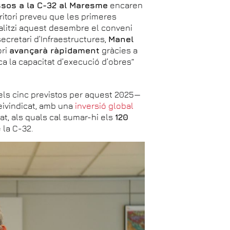
cessos a la C-32 al Maresme
encaren
ritori preveu que les primeres
malitzi aquest desembre el conveni
ecretari d’Infraestructures,
Manel
ori
avançarà ràpidament
gràcies a
a la capacitat d’execució d’obres”
ls cinc previstos per aquest 2025—
eivindicat, amb una
inversió global
tat, als quals cal sumar-hi els
120
 la C-32.