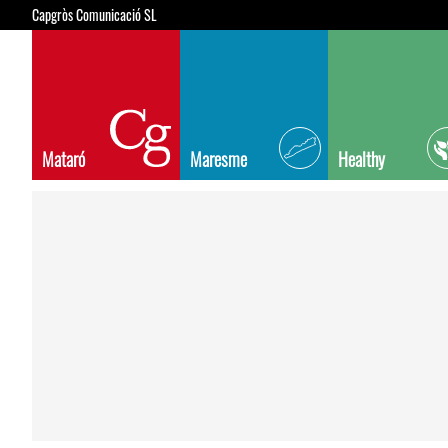
Capgròs Comunicació SL
Mataró
Maresme
Healthy