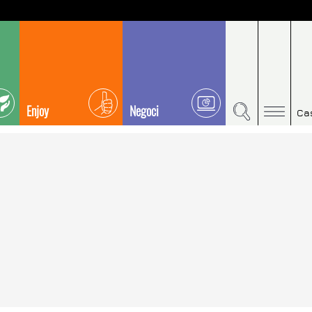
Enjoy
Negoci
Ca