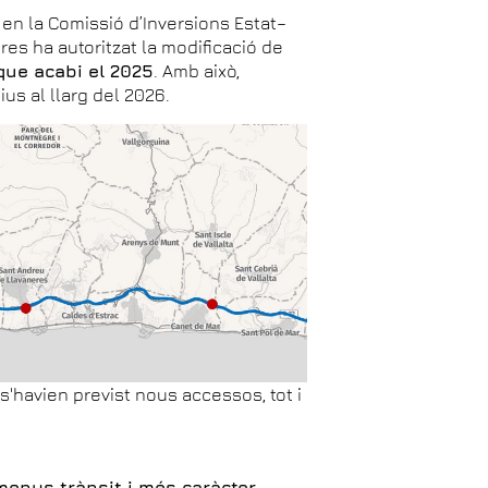
, en la Comissió d’Inversions Estat–
res ha autoritzat la modificació de
que acabi el 2025
. Amb això,
ius al llarg del 2026.
'havien previst nous accessos, tot i
menys trànsit i més caràcter