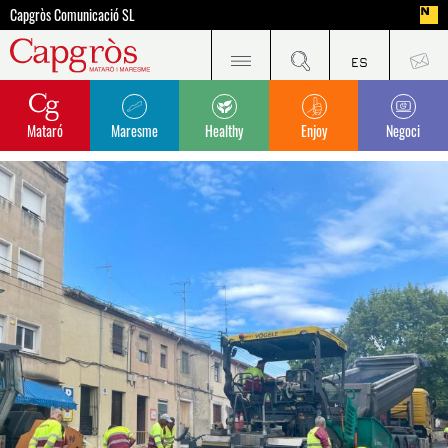
Capgròs Comunicació SL
Mataró
Maresme
Healthy
Enjoy
Negoci