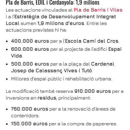
Pla de Barris, EDIL i Cerdanyola: 1,9 milions
Les actuacions vinculades al
Pla de Barris i Viles
i a l’
Estratègia de Desenvolupament Integrat
Local
sumen
1,9 milions d’euros
. Entre les
actuacions previstes hi ha:
400.000 euros
per a l’
Escola Camí del Cros
.
600.000 euros
per al projecte de l’edifici
Espai
Vida
.
500.000 euros
per a la plaça del
Cardenal
Josep de Calassanç Vives i Tutó
.
Millores d’espai públic i rehabilitació urbana.
La modificació també reserva
910.000 euros
per a
inversions en
residus
, principalment:
760.000 euros
per a la renovació d’àrees de
contenidors.
150.000 euros
per a la compra de papereres.