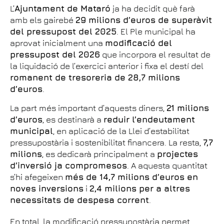
L’
Ajuntament de Mataró
ja ha decidit què farà
amb els gairebé
29 milions d’euros de superàvit
del pressupost del 2025
. El Ple municipal ha
aprovat inicialment una
modificació del
pressupost del 2026
que incorpora el resultat de
la liquidació de l’exercici anterior i fixa el destí del
romanent de tresoreria de 28,7 milions
d’euros
.
La part més important d’aquests diners,
21 milions
d’euros
, es destinarà a
reduir l’endeutament
municipal
, en aplicació de la Llei d’estabilitat
pressupostària i sostenibilitat financera. La resta,
7,7
milions
, es dedicarà principalment a
projectes
d’inversió ja compromesos
. A aquesta quantitat
s’hi afegeixen
més de 14,7 milions d’euros en
noves inversions
i
2,4 milions per a altres
necessitats de despesa corrent
.
En total, la modificació pressupostària permet