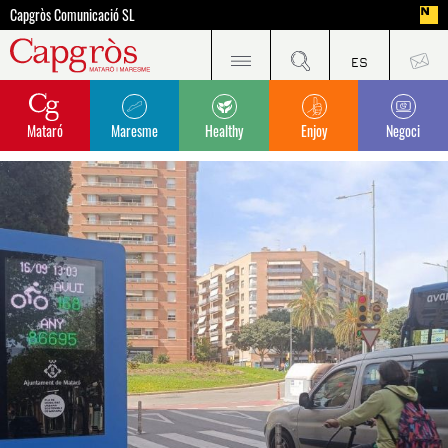
Capgròs Comunicació SL
Mataró
Maresme
Healthy
Enjoy
Negoci