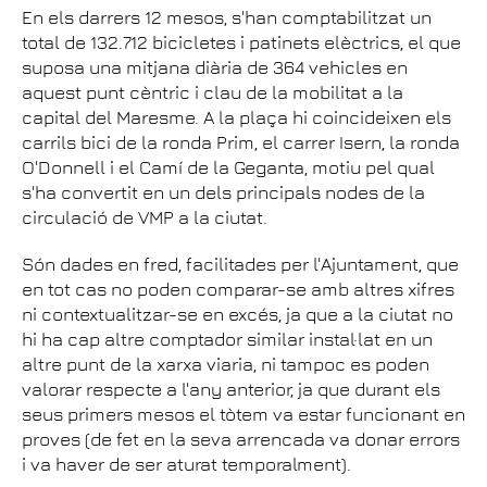
En els darrers 12 mesos, s'han comptabilitzat un
total de 132.712 bicicletes i patinets elèctrics, el que
suposa una mitjana diària de 364 vehicles en
aquest punt cèntric i clau de la mobilitat a la
capital del Maresme. A la plaça hi coincideixen els
carrils bici de la ronda Prim, el carrer Isern, la ronda
O'Donnell i el Camí de la Geganta, motiu pel qual
s'ha convertit en un dels principals nodes de la
circulació de VMP a la ciutat.
Són dades en fred, facilitades per l'Ajuntament, que
en tot cas no poden comparar-se amb altres xifres
ni contextualitzar-se en excés, ja que a la ciutat no
hi ha cap altre comptador similar instal·lat en un
altre punt de la xarxa viaria, ni tampoc es poden
valorar respecte a l'any anterior, ja que durant els
seus primers mesos el tòtem va estar funcionant en
proves (de fet en la seva arrencada va donar errors
i va haver de ser aturat temporalment).