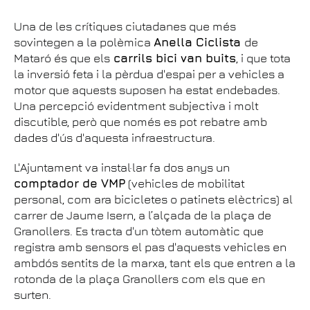
Una de les crítiques ciutadanes que més
sovintegen a la polèmica
Anella Ciclista
de
Mataró és que els
carrils bici van buits
, i que tota
la inversió feta i la pèrdua d'espai per a vehicles a
motor que aquests suposen ha estat endebades.
Una percepció evidentment subjectiva i molt
discutible, però que només es pot rebatre amb
dades d'ús d'aquesta infraestructura.
L'Ajuntament va instal·lar fa dos anys un
comptador de VMP
(vehicles de mobilitat
personal, com ara bicicletes o patinets elèctrics) al
carrer de Jaume Isern, a l’alçada de la plaça de
Granollers. Es tracta d'un tòtem automàtic que
registra amb sensors el pas d'aquests vehicles en
ambdós sentits de la marxa, tant els que entren a la
rotonda de la plaça Granollers com els que en
surten.