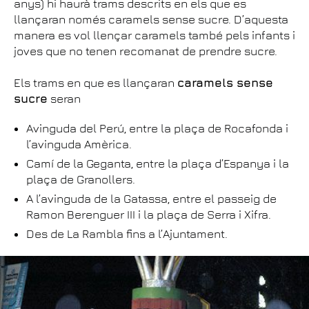
anys) hi haurà trams descrits en els que es
llançaran només caramels sense sucre. D’aquesta
manera es vol llençar caramels també pels infants i
joves que no tenen recomanat de prendre sucre.
Els trams en que es llançaran
caramels sense
sucre
seran
Avinguda del Perú, entre la plaça de Rocafonda i
l’avinguda Amèrica.
Camí de la Geganta, entre la plaça d’Espanya i la
plaça de Granollers.
A l’avinguda de la Gatassa, entre el passeig de
Ramon Berenguer III i la plaça de Serra i Xifra.
Des de La Rambla fins a l’Ajuntament.