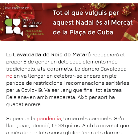
La
Cavalcada de Reis de Mataró
recuperarà el
proper 5 de gener un dels seus elements més
tradicionals:
els caramels.
La darrera Cavalcada
no
en va llençar en celebrar-se encara en ple
període de restriccions i recomanacions sanitàries
per la Covid-19. Va ser l’any que fins i tot els tres
Reis anaven amb mascareta. Això per sort ha
quedat enrere.
Superada la
pandèmia
, tornen els caramels. Se'n
llançaran, atenció, 1.600 quilos. Amb la novetat que
a més de ser tots sense gluten (com els darrers