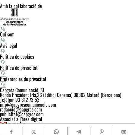
Amb la col·laboració de
Qui som
Avís legal
Política de cookies
Política de privacitat
Preferències de privacitat
Capgròs Comunicació, SL
Ronda President Irla,26 (Edifici Cenema) 08302 Mataró (Barcelona)
Telèfon: 93 312 73 53
info@capgroscomunicacio.com
redaccio@capgros.com
publicitat@capgros.com
Associat a l’àrea digital