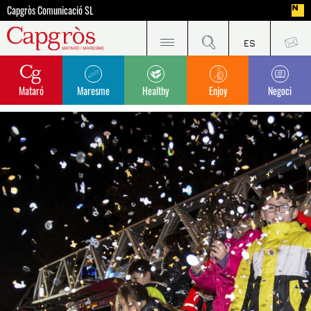
Capgròs Comunicació SL
Mataró
Maresme
Healthy
Enjoy
Negoci