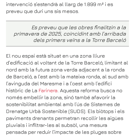
intervenció s’estendrà al llarg de 1.899 m² i es
preveu que duri uns sis mesos.
Es preveu que les obres finalitzin a la
primavera de 2025, coincidint amb l’arribada
dels primers veïns a la Torre Barceló
El nou espai està situat en una zona lliure
d’edificació al voltant de la Torre Barceló, limitant al
nord amb la futura zona verda adjacent a la ronda
de Barceló, a l’est amb la mateixa ronda, al sud amb
l’avinguda del Maresme i a l’oest amb l’edifici
històric de La
Farinera
. Aquesta reforma busca no
només embellir la zona, sinó també afavorir la
sostenibilitat ambiental amb l’ús de Sistemes de
Drenatge Urbà Sostenible (SUDS). Els biòtops i els
paviments drenants permetran recollir les aigües
pluvials i infiltrar-les al subsòl, una mesura
pensada per reduir l’impacte de les pluges sobre