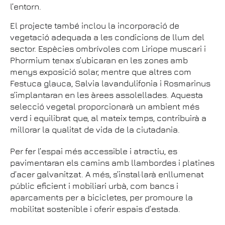
l’entorn.
El projecte també inclou la incorporació de
vegetació adequada a les condicions de llum del
sector. Espècies ombrívoles com Liriope muscari i
Phormium tenax s’ubicaran en les zones amb
menys exposició solar, mentre que altres com
Festuca glauca, Salvia lavandulifonia i Rosmarinus
s’implantaran en les àrees assolellades. Aquesta
selecció vegetal proporcionarà un ambient més
verd i equilibrat que, al mateix temps, contribuirà a
millorar la qualitat de vida de la ciutadania.
Per fer l’espai més accessible i atractiu, es
pavimentaran els camins amb llambordes i platines
d’acer galvanitzat. A més, s’instal·larà enllumenat
públic eficient i mobiliari urbà, com bancs i
aparcaments per a bicicletes, per promoure la
mobilitat sostenible i oferir espais d’estada.