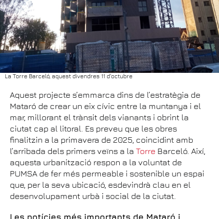
La Torre Barceló, aquest divendres 11 d'octubre
Aquest projecte s’emmarca dins de l’estratègia de
Mataró de crear un eix cívic entre la muntanya i el
mar, millorant el trànsit dels vianants i obrint la
ciutat cap al litoral. Es preveu que les obres
finalitzin a la primavera de 2025, coincidint amb
l’arribada dels primers veïns a la
Torre
Barceló. Així,
aquesta urbanització respon a la voluntat de
PUMSA de fer més permeable i sostenible un espai
que, per la seva ubicació, esdevindrà clau en el
desenvolupament urbà i social de la ciutat.
Les notícies més importants de Mataró i