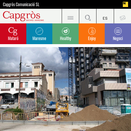
Capgròs Comunicació SL
Mataró
Maresme
Healthy
Enjoy
Negoci