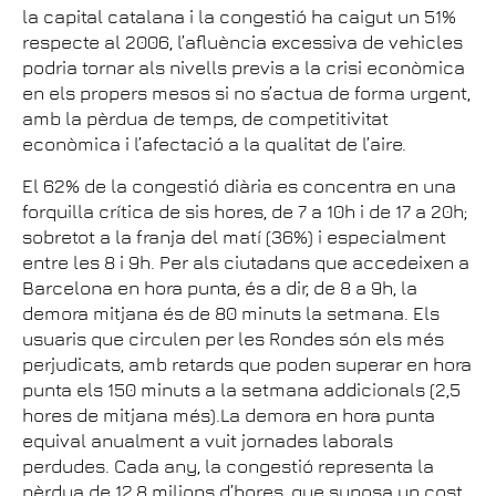
la capital catalana i la congestió ha caigut un 51%
respecte al 2006, l’afluència excessiva de vehicles
podria tornar als nivells previs a la crisi econòmica
en els propers mesos si no s’actua de forma urgent,
amb la pèrdua de temps, de competitivitat
econòmica i l’afectació a la qualitat de l’aire.
El 62% de la congestió diària es concentra en una
forquilla crítica de sis hores, de 7 a 10h i de 17 a 20h;
sobretot a la franja del matí (36%) i especialment
entre les 8 i 9h. Per als ciutadans que accedeixen a
Barcelona en hora punta, és a dir, de 8 a 9h, la
demora mitjana és de 80 minuts la setmana. Els
usuaris que circulen per les Rondes són els més
perjudicats, amb retards que poden superar en hora
punta els 150 minuts a la setmana addicionals (2,5
hores de mitjana més).La demora en hora punta
equival anualment a vuit jornades laborals
perdudes. Cada any, la congestió representa la
pèrdua de 12,8 milions d’hores, que suposa un cost