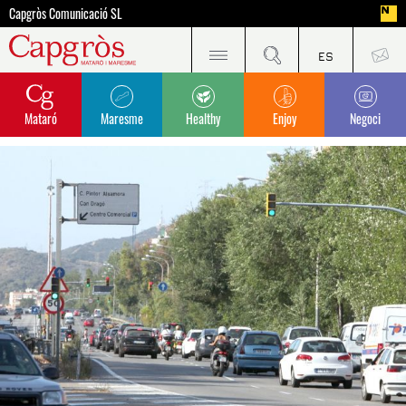
Capgròs Comunicació SL
Mataró
Maresme
Healthy
Enjoy
Negoci