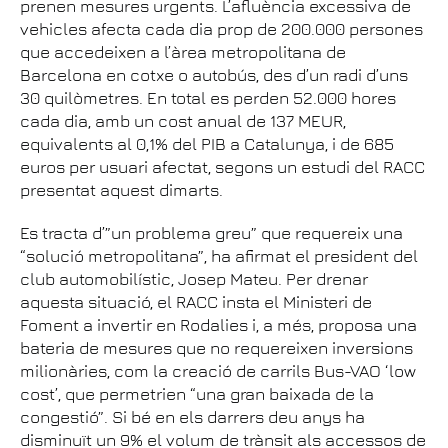
prenen mesures urgents. L’afluència excessiva de
vehicles afecta cada dia prop de 200.000 persones
que accedeixen a l’àrea metropolitana de
Barcelona en cotxe o autobús, des d’un radi d’uns
30 quilòmetres. En total es perden 52.000 hores
cada dia, amb un cost anual de 137 MEUR,
equivalents al 0,1% del PIB a Catalunya, i de 685
euros per usuari afectat, segons un estudi del RACC
presentat aquest dimarts.
Es tracta d’”un problema greu” que requereix una
“solució metropolitana”, ha afirmat el president del
club automobilístic, Josep Mateu. Per drenar
aquesta situació, el RACC insta el Ministeri de
Foment a invertir en Rodalies i, a més, proposa una
bateria de mesures que no requereixen inversions
milionàries, com la creació de carrils Bus-VAO ‘low
cost’, que permetrien “una gran baixada de la
congestió”. Si bé en els darrers deu anys ha
disminuït un 9% el volum de trànsit als accessos de