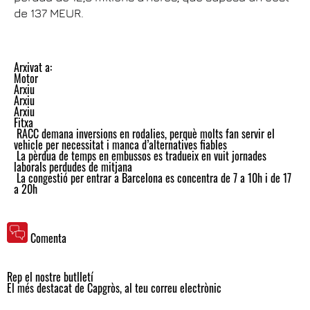
de 137 MEUR.
Arxivat a:
Motor
Arxiu
Arxiu
Arxiu
Fitxa
RACC demana inversions en rodalies, perquè molts fan servir el
vehicle per necessitat i manca d’alternatives fiables
La pèrdua de temps en embussos es tradueix en vuit jornades
laborals perdudes de mitjana
La congestió per entrar a Barcelona es concentra de 7 a 10h i de 17
a 20h
Comenta
Rep el nostre butlletí
El més destacat de Capgròs, al teu correu electrònic