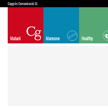
Capgròs Comunicació SL
Mataró
Maresme
Healthy