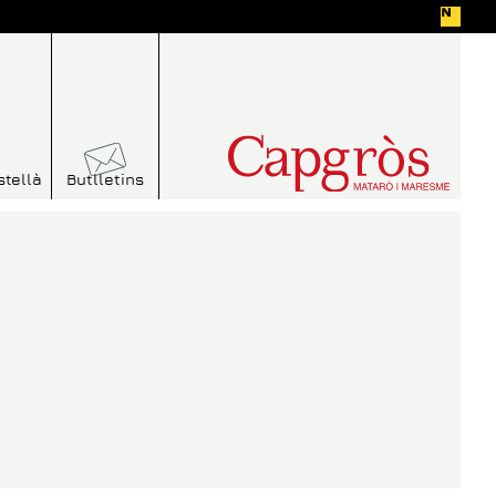
stellà
Butlletins