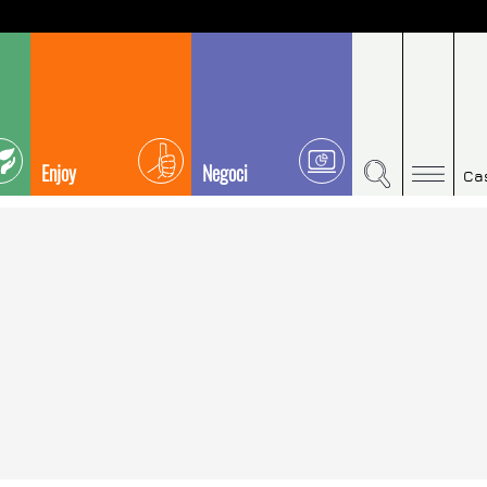
Enjoy
Negoci
Ca