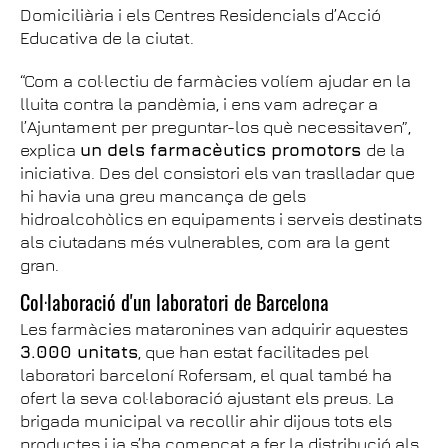
Domiciliària i els Centres Residencials d’Acció
Educativa de la ciutat.
“Com a col·lectiu de farmàcies volíem ajudar en la
lluita contra la pandèmia, i ens vam adreçar a
l’Ajuntament per preguntar-los què necessitaven”,
explica
un dels farmacèutics promotors
de la
iniciativa. Des del consistori els van traslladar que
hi havia una greu mancança de gels
hidroalcohòlics en equipaments i serveis destinats
als ciutadans més vulnerables, com ara la gent
gran.
Col·laboració d'un laboratori de Barcelona
Les farmàcies mataronines van adquirir aquestes
3.000 unitats
, que han estat facilitades pel
laboratori barceloní Rofersam, el qual també ha
ofert la seva col·laboració ajustant els preus. La
brigada municipal va recollir ahir dijous tots els
productes i ja s’ha començat a fer la distribució als