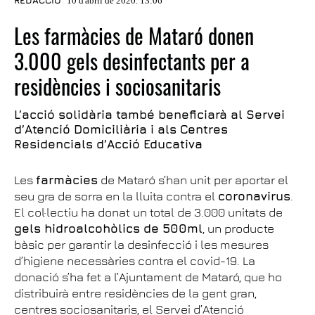
REDACCIÓ
10 d'abril de 2020. 13:06
Les farmàcies de Mataró donen
3.000 gels desinfectants per a
residències i sociosanitaris
L’acció solidària també beneficiarà al Servei
d’Atenció Domiciliària i als Centres
Residencials d’Acció Educativa
Les
farmàcies
de Mataró s’han unit per aportar el
seu gra de sorra en la lluita contra el
coronavirus
.
El col·lectiu ha donat un total de 3.000 unitats de
gels hidroalcohòlics de 500ml
, un producte
bàsic per garantir la desinfecció i les mesures
d’higiene necessàries contra el covid-19. La
donació s’ha fet a l’Ajuntament de Mataró, que ho
distribuirà entre residències de la gent gran,
centres sociosanitaris, el Servei d’Atenció