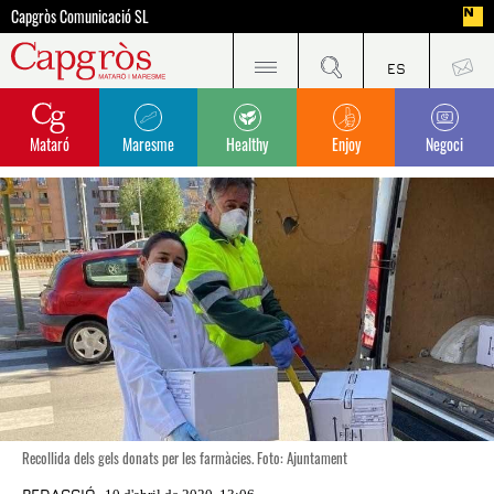
Capgròs Comunicació SL
Mataró
Maresme
Healthy
Enjoy
Negoci
Recollida dels gels donats per les farmàcies. Foto: Ajuntament