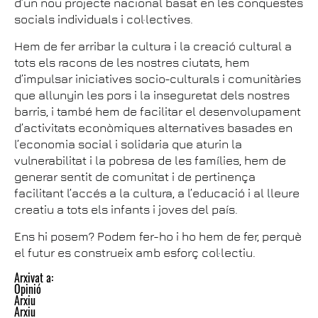
d’un nou projecte nacional basat en les conquestes
socials individuals i col·lectives.
Hem de fer arribar la cultura i la creació cultural a
tots els racons de les nostres ciutats, hem
d’impulsar iniciatives socio-culturals i comunitàries
que allunyin les pors i la inseguretat dels nostres
barris, i també hem de facilitar el desenvolupament
d’activitats econòmiques alternatives basades en
l’economia social i solidaria que aturin la
vulnerabilitat i la pobresa de les famílies, hem de
generar sentit de comunitat i de pertinença
facilitant l’accés a la cultura, a l’educació i al lleure
creatiu a tots els infants i joves del país.
Ens hi posem? Podem fer-ho i ho hem de fer, perquè
el futur es construeix amb esforç col·lectiu.
Arxivat a:
Opinió
Arxiu
Arxiu