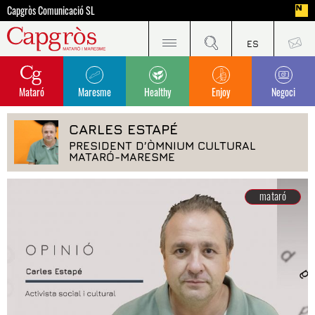
Capgròs Comunicació SL
Mataró
Maresme
Healthy
Enjoy
Negoci
CARLES ESTAPÉ
PRESIDENT D’ÒMNIUM CULTURAL
MATARÓ-MARESME
mataró