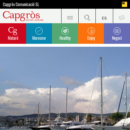
Capgròs Comunicació SL
Mataró
Maresme
Healthy
Enjoy
Negoci