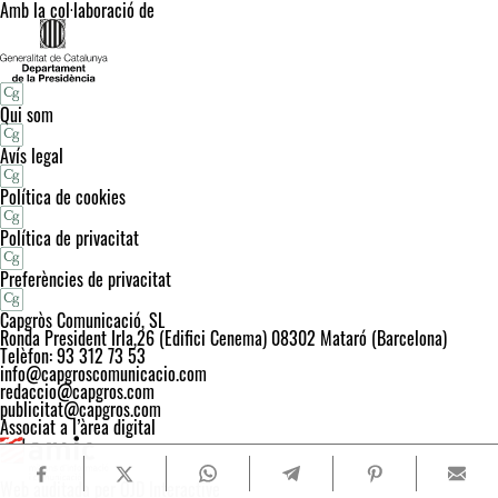
Amb la col·laboració de
Qui som
Avís legal
Política de cookies
Política de privacitat
Preferències de privacitat
Capgròs Comunicació, SL
Ronda President Irla,26 (Edifici Cenema) 08302 Mataró (Barcelona)
Telèfon: 93 312 73 53
info@capgroscomunicacio.com
redaccio@capgros.com
publicitat@capgros.com
Associat a l’àrea digital
Web auditada per OJD Interactive