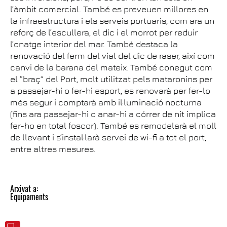
l’àmbit comercial. També es preveuen millores en
la infraestructura i els serveis portuaris, com ara un
reforç de l’escullera, el dic i el morrot per reduir
l’onatge interior del mar. També destaca la
renovació del ferm del vial del dic de raser, així com
canvi de la barana del mateix. També conegut com
el “braç” del Port, molt utilitzat pels mataronins per
a passejar-hi o fer-hi esport, es renovarà per fer-lo
més segur i comptarà amb il·luminació nocturna
(fins ara passejar-hi o anar-hi a córrer de nit implica
fer-ho en total foscor). També es remodelarà el moll
de llevant i s’instal·larà servei de wi-fi a tot el port,
entre altres mesures.
Arxivat a:
Equipaments