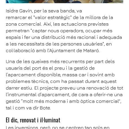
Isidre Gavín, per la seva banda, va
remarcar el "valor estratègic" de la millora de la
zona comercial. Així, les actuacions previstes
permetran "captar nous operadors, ocupar més
espais i fer una distribució més racional i adequada
a les necessitats de les persones usuàries", en
col·laboració amb l'Ajuntament de Mataró.
Una de les queixes més recurrents per part dels
usuaris del port és el preu i la gestió de
l’aparcament disponible, massa car i sovint amb
problemes tècnics, com ha passat durant aquest
darrer estiu. El projecte preveu una renovació de tot
l’instrumental d’aparcament, de cara a oferir-ne una
gestió “molt més moderna i amb òptica comercial”,
tal i com va dir Bote.
El dic, renovat i il·luminat
Les inversions, però, no se centren tan sols en