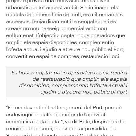
projecte preveu una renovació total a nivell
urbanístic de tot aquest àmbit. S’eliminaran els
mòduls de primera línia de moll, es milloraran els
accessos, l’enjardinament i la senyalètica i es
crearà un nou passeig comercial amb nou
enllumenat. L’objectiu: captar nous operadors que
omplin els espais disponibles, complementin
l’oferta actual i ajudin a atreure nou públic al Port,
convertit en espai de compres, restauració i oci.
Es busca captar nous operadors comercials i
de restauració que omplin els espais
disponibles, complementin l’oferta actual i
ajudin a atreure nou públic al Port
“Estem davant del rellançament del Port, perquè
esdevingui un autèntic motor de l’activitat
econòmica de la ciutat”, va dir Bote, després de la
reunió del Consorci, que va estar presidida pel
Secretari d d’Infraestructures i Mobilitat de la