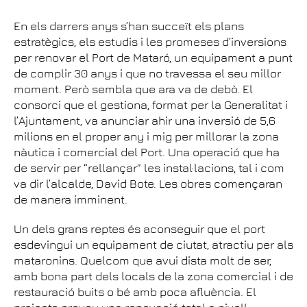
En els darrers anys s’han succeït els plans
estratègics, els estudis i les promeses d’inversions
per renovar el Port de Mataró, un equipament a punt
de complir 30 anys i que no travessa el seu millor
moment. Però sembla que ara va de debò. El
consorci que el gestiona, format per la Generalitat i
l’Ajuntament, va anunciar ahir una inversió de 5,6
milions en el proper any i mig per millorar la zona
nàutica i comercial del Port. Una operació que ha
de servir per “rellançar” les instal·lacions, tal i com
va dir l’alcalde, David Bote. Les obres començaran
de manera imminent.
Un dels grans reptes és aconseguir que el port
esdevingui un equipament de ciutat, atractiu per als
mataronins. Quelcom que avui dista molt de ser,
amb bona part dels locals de la zona comercial i de
restauració buits o bé amb poca afluència. El