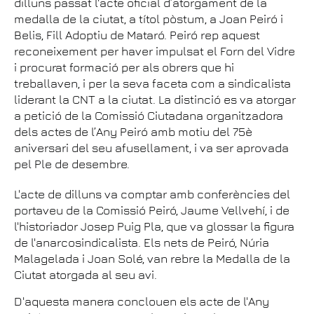
dilluns passat l'acte oficial d’atorgament de la
medalla de la ciutat, a títol pòstum, a Joan Peiró i
Belis, Fill Adoptiu de Mataró. Peiró rep aquest
reconeixement per haver impulsat el Forn del Vidre
i procurat formació per als obrers que hi
treballaven, i per la seva faceta com a sindicalista
liderant la CNT a la ciutat. La distinció es va atorgar
a petició de la Comissió Ciutadana organitzadora
dels actes de l’Any Peiró amb motiu del 75è
aniversari del seu afusellament, i va ser aprovada
pel Ple de desembre.
L'acte de dilluns va comptar amb conferències del
portaveu de la Comissió Peiró, Jaume Vellvehí, i de
l'historiador Josep Puig Pla, que va glossar la figura
de l'anarcosindicalista. Els nets de Peiró, Núria
Malagelada i Joan Solé, van rebre la Medalla de la
Ciutat atorgada al seu avi.
D'aquesta manera conclouen els acte de l'Any