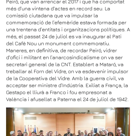
Peiró, que van arrencar el 2017 i que ha comportat
més d'una vintena d'actes en record seu. La
comissió ciutadana que va impulsar la
commemoració de l’efemèride estava formada per
una trentena d’entitats i organitzacions polítiques. A
més, el passat 24 de juliol es va inaugurar al Pati
del Cafè Nou un monument commemoratiu.
Maneres, en definitiva, de recordar Peiró, vidrer
d'ofici i militant en l’anarcosindicalisme on va ser
secretari general de la CNT. Establert a Mataró, va
treballar al Forn del Vidre, on va esdevenir impulsor
de la Cooperativa del Vidre. Amb la guerra civil, va
acceptar ser ministre d’Indústria. Exiliat a França, la
Gestapo el lliurà a Franco i fou empresonat a
València i afusellat a Paterna el 24 de juliol de 1942.