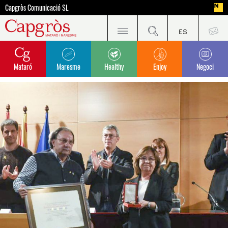
Capgròs Comunicació SL
Mataró
Maresme
Healthy
Enjoy
Negoci