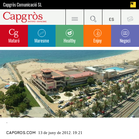
Capgròs Comunicació SL
Mataró
Maresme
Healthy
Enjoy
Negoci
-
CAPGROS.COM
13 de juny de 2012. 19:21