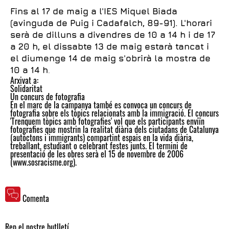
Fins al 17 de maig a l'IES Miquel Biada
(avinguda de Puig i Cadafalch, 89-91). L'horari
serà de dilluns a divendres de 10 a 14 h i de 17
a 20 h, el dissabte 13 de maig estarà tancat i
el diumenge 14 de maig s'obrirà la mostra de
10 a 14 h
.
Arxivat a:
Solidaritat
Un concurs de fotografia
En el marc de la campanya també es convoca un concurs de
fotografia sobre els tòpics relacionats amb la immigració. El concurs
'Trenquem tòpics amb fotografies' vol que els participants enviïn
fotografies que mostrin la realitat diària dels ciutadans de Catalunya
(autòctons i immigrants) compartint espais en la vida diària,
treballant, estudiant o celebrant festes junts. El termini de
presentació de les obres serà el 15 de novembre de 2006
(www.sosracisme.org).
Comenta
Rep el nostre butlletí