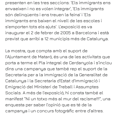
presenten en les tres seccions: 'Els immigrants ens
envaeixen i no es volen integrar', 'Els immigrants
són delinqüents i ens treuen la feina' i 'Els
immigrants ens baixen el nivell de les escoles i
s'emporten tots els ajuts'. L'exposició es va
inaugurar el 2 de febrer de 2005 a Barcelona i està
previst que arribi a 12 municipis més de Catalunya.
La mostra, que compta amb el suport de
l'Ajuntament de Mataró, és una de les activitats que
porta a terme el Pla integral de Cerdanyola i s'inclou
dins una campanya que també rep el suport de la
Secretaria per a la Immigració de la Generalitat de
Catalunya i la Secretaria d'Estat d'Immigració i
Emigració del Ministeri de Treball i Assumptes
Socials. A més de l'exposició, hi consta també el
manifest "Ni un totxo més al mur del racisme!!!", una
enquesta per saber l'opinió que es té de la
campanya i un concurs fotogràfic entre d'altres.