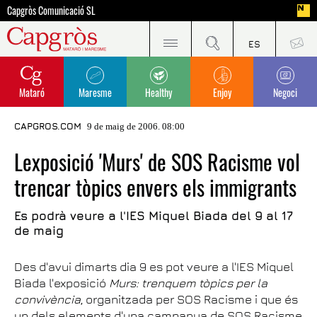
Capgròs Comunicació SL
Mataró
Maresme
Healthy
Enjoy
Negoci
CAPGROS.COM
9 de maig de 2006. 08:00
Lexposició 'Murs' de SOS Racisme vol
trencar tòpics envers els immigrants
Es podrà veure a l'IES Miquel Biada del 9 al 17
de maig
Des d'avui dimarts dia 9 es pot veure a l'IES Miquel
Biada l'exposició
Murs: trenquem tòpics per la
convivència
, organitzada per SOS Racisme i que és
un dels elements d'una campanya de SOS Racisme