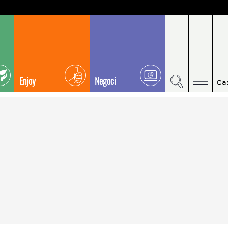
Enjoy
Negoci
Ca