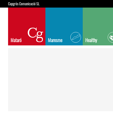
Capgròs Comunicació SL
Mataró
Maresme
Healthy