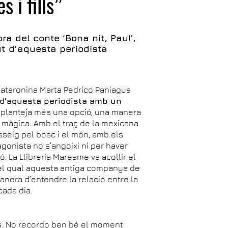
 i fills”
a del conte ‘Bona nit, Pau!’,
ut d’aquesta periodista
 mataronina Marta Pedrico Paniagua
 d’aquesta periodista amb un
, planteja més una opció, una manera
a màgica. Amb el traç de la mexicana
sseig pel bosc i el món, amb els
gonista no s’angoixi ni per haver
ió. La Llibreria Maresme va acollir el
 el qual aquesta antiga companya de
manera d’entendre la relació entre la
cada dia.
ys. No recordo ben bé el moment