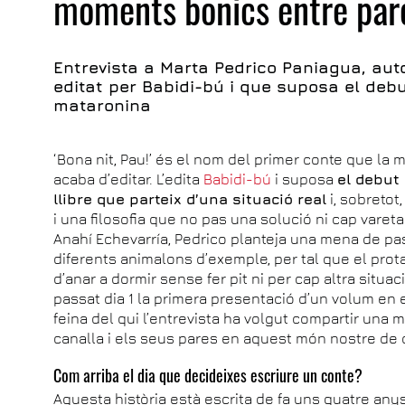
moments bonics entre pares
Entrevista a Marta Pedrico Paniagua, autor
editat per Babidi-bú i que suposa el deb
mataronina
‘Bona nit, Pau!’ és el nom del primer conte que la
acaba d’editar. L’edita
Babidi-bú
i suposa
el debut
llibre que parteix d’una situació real
i, sobretot
i una filosofia que no pas una solució ni cap varet
Anahí Echevarría, Pedrico planteja una mena de pa
diferents animalons d’exemple, per tal que el prota
d’anar a dormir sense fer pit ni per cap altra situac
passat dia 1 la primera presentació d’un volum en
feina del qui l’entrevista ha volgut compartir una 
canalla i els seus pares en aquest món nostre de 
Com arriba el dia que decideixes escriure un conte?
Aquesta història està escrita de fa uns quatre an