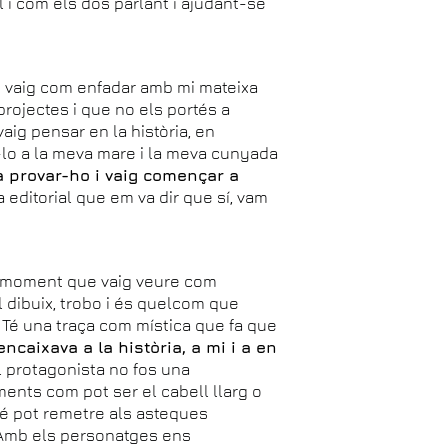
ill i com els dos parlant i ajudant-se
em vaig com enfadar amb mi mateixa
projectes i que no els portés a
aig pensar en la història, en
r-lo a la meva mare i la meva cunyada
a provar-ho i vaig començar a
a editorial que em va dir que sí, vam
imer moment que vaig veure com
l dibuix, trobo i és quelcom que
s. Té una traça com mística que fa que
ncaixava a la història, a mi i a en
l protagonista no fos una
ments com pot ser el cabell llarg o
mbé pot remetre als asteques
. Amb els personatges ens