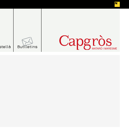
stellà
Butlletins