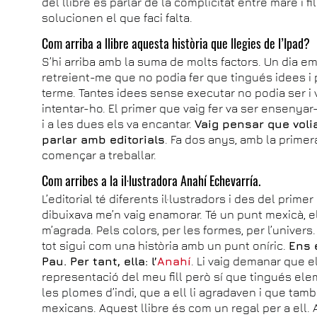
del llibre és parlar de la complicitat entre mare i f
solucionen el que faci falta.
Com arriba a llibre aquesta història que llegies de l’Ipad?
S’hi arriba amb la suma de molts factors. Un dia 
retreient-me que no podia fer que tingués idees i 
terme. Tantes idees sense executar no podia ser i v
intentar-ho. El primer que vaig fer va ser ensenya
i a les dues els va encantar.
Vaig pensar que voli
parlar amb editorials
. Fa dos anys, amb la primer
començar a treballar.
Com arribes a la il·lustradora Anahí Echevarría.
L’editorial té diferents il·lustradors i des del pr
dibuixava me’n vaig enamorar. Té un punt mexicà, e
m’agrada. Pels colors, per les formes, per l’univer
tot sigui com una història amb un punt oníric.
Ens e
Pau. Per tant, ella: l’
Anahí
. Li vaig demanar que e
representació del meu fill però sí que tingués ele
les plomes d’indi, que a ell li agradaven i que ta
mexicans. Aquest llibre és com un regal per a ell