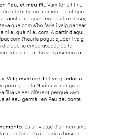
en Pau, el meu fill
. Vam fer pit fins
és de nit i hi ha un moment en el que
es transforma quasi en un altre ésser,
ava que com s’ho faria i vaig pensar
 ni el què ni el com. A partir d’aquí
ar, com l’hauria pogut ajudar i vaig
n dia que, ja embarassada de la
me sola a casa i ho vaig escriure a
ar.
Vaig escriure-la i va quedar a
ava però quan la Marina va ser gran
va filla va ser diferent perquè vam
que el seu germà i en Pau del conte
s moments
. És un viatge d’un nen amb
 la mare l’escolta i l’ajuda a buscar