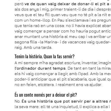
però
ve de quan vaig deixar de donar-li el pit a 
als dos anys i mig, primer traient-li de dia i despr
veus que el teu fill quan veu que no té pit a la nit 
com un home-llop. En Pau s’exclamava i es pregunt
que tenia raó en una cosa: no li havia explicat abans
vaig començar a pensar com ho hauria pogut anticip
anar muntant una història al meu cap i va arribar u
segona filla -la Marina- i de vacances vaig quedar-
raig. Amb una tarda.
Tenim la història. Quan la fas servir?
A mi sempre m’ha agradat escriure, inventar, imagin
l’ordinador durant temps
. De tant en tant la mir
els hi vaig començar a llegir, amb l’Ipad. Amb la me
poder-li anticipar que el pit s’acabaria, que igual 
no en feien, etcètera. I realment ens va ajudar.
És un conte només per a deixar el pit?
No.
És una història que pot servir per a altre
la seva mare: ell té una inquietud, li explica a ella i