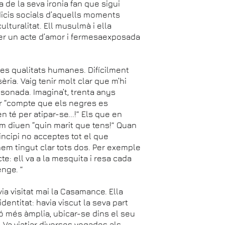
cia de la seva ironia fan que sigui
judicis socials d’aquells moments
culturalitat. Ell musulmà i ella
a ser un acte d’amor i fermesaexposada
ves qualitats humanes. Difícilment
ria. Vaig tenir molt clar que m’hi
 sonada. Imagina’t, trenta anys
ir “compte que els negres es
n té per atipar-se...!” Els que en
em diuen “quin marit que tens!” Quan
incipi no acceptes tot el que
hem tingut clar tots dos. Per exemple
e: ell va a la mesquita i resa cada
enge. ”
via visitat mai la Casamance. Ella
dentitat: havia viscut la seva part
ió més àmplia, ubicar-se dins el seu
 Va viatjar diverses vegades als