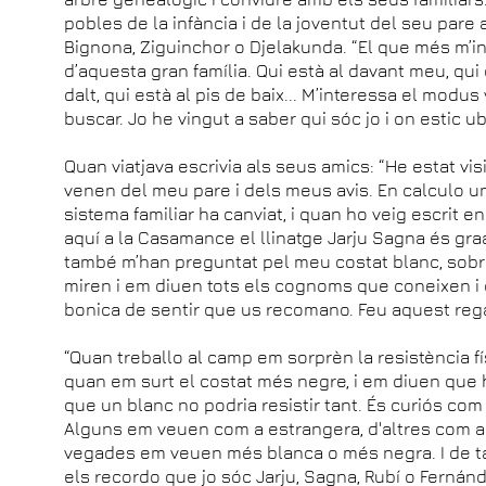
pobles de la infància i de la joventut del seu pare 
Bignona, Ziguinchor o Djelakunda. “El que més m’i
d’aquesta gran família. Qui està al davant meu, qui e
dalt, qui està al pis de baix... M’interessa el modu
buscar. Jo he vingut a saber qui sóc jo i on estic u
Quan viatjava escrivia als seus amics: “He estat vis
venen del meu pare i dels meus avis. En calculo u
sistema familiar ha canviat, i quan ho veig escrit
aquí a la Casamance el llinatge Jarju Sagna és gra
també m’han preguntat pel meu costat blanc, sobr
miren i em diuen tots els cognoms que coneixen i 
bonica de sentir que us recomano. Feu aquest regal
“Quan treballo al camp em sorprèn la resistència fís
quan em surt el costat més negre, i em diuen que 
que un blanc no podria resistir tant. És curiós com
Alguns em veuen com a estrangera, d'altres com a 
vegades em veuen més blanca o més negra. I de tant
els recordo que jo sóc Jarju, Sagna, Rubí o Fernán