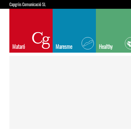
Capgròs Comunicació SL
Mataró
Maresme
Healthy