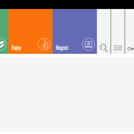
Enjoy
Negoci
Ca