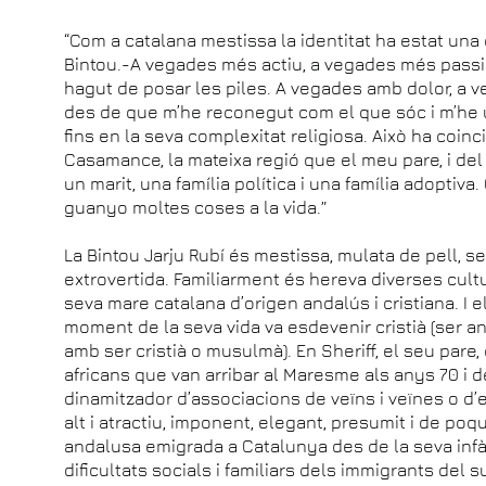
“Com a catalana mestissa la identitat ha estat una
Bintou.-A vegades més actiu, a vegades més passi
hagut de posar les piles. A vegades amb dolor, a 
des de que m’he reconegut com el que sóc i m’he u
fins en la seva complexitat religiosa. Això ha coin
Casamance, la mateixa regió que el meu pare, i d
un marit, una família política i una família adopti
guanyo moltes coses a la vida.”
La Bintou Jarju Rubí és mestissa, mulata de pell, sed
extrovertida. Familiarment és hereva diverses cultu
seva mare catalana d’origen andalús i cristiana. I 
moment de la seva vida va esdevenir cristià (ser a
amb ser cristià o musulmà). En Sheriff, el seu pare
africans que van arribar al Maresme als anys 70 i 
dinamitzador d’associacions de veïns i veïnes o d’e
alt i atractiu, imponent, elegant, presumit i de poq
andalusa emigrada a Catalunya des de la seva infàn
dificultats socials i familiars dels immigrants del 