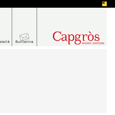
stellà
Butlletins