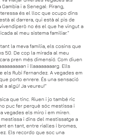
a Gambia i a Senegal: Pirang,
nteressa és el lloc que ocupo dins
stà al darrera, qui està al pis de
s vivendiperò no és el que he vingut a
bicada al meu sistema familiar.”
itant la meva família, els cosins que
ns 50. De cop la mirada al meu
 encara pren més dimensió. Com diuen
aaaaaaaaan i llaaaaaaaarg. Ells
e els Rubi Fernandez. A vegades em
que porto enrere. És una sensació
 a algú! Ja veureu!”
ica que tinc. Riuen i jo també ric
ho puc fer perquè sóc mestissa i
 a vegades els miro i em miren.
mestissa i dins del mestissatge a
 en tant, entre rialles i bromes,
dez. Els recordo que soc una