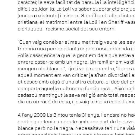
caràcter, la seva facilitat de paraula i la intel·ligèn
difícil oblidar-la. La Loli va saber superar els pre
(encara existents) i mirar el Sheriff amb ulls d’inter
cristiana, el matrimoni entre la Loli i en Sheriff v
a crítiques i racisme social del seu entorn.
“Quan vaig conèixer el meu maritvaig veure les se
trobaria una persona tant respectuosa, educada i sè
volia casar, encara que la gent em deia que estava
enrere casar-te amb un negre! Un familiar em va d
mengen els blancs!”, i jo li vaig respondre, “doncs e
aquell moment em van criticar ja s’han divorciat i 
et cases amb algú d’una altra cultura, si des del pr
comporta aquella cultura no funcionarà... Això ho 
cadascú mantingut la seva religió amb total respect
dia en un racó de casa, i jo vaig a missa cada dium
A l’any 2009 La Bintou tenia 31 anys, i encara no ha
sentia que tenia un deute amb una part de la seva i
blanca però no la negra. Necessitava tenir una vis
arbre genealògic i conviure amb els seus familiars.