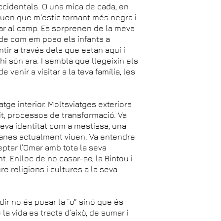
ccidentals. O una mica de cada, en
diuen que m'estic tornant més negra i
anar al camp. Es sorprenen de la meva
o de com em poso els infants a
tir a través dels que estan aquí i
hi són ara. I sembla que llegeixin els
venir a visitar a la teva família, les
atge interior. Moltsviatges exteriors
it, processos de transformació. Va
seva identitat com a mestissa, una
lanes actualment viuen. Va entendre
eptar l’Omar amb tota la seva
t. Enlloc de no casar-se, la Bintou i
re religions i cultures a la seva
a dir no és posar la “o” sinó que és
la vida es tracta d’això, de sumar i