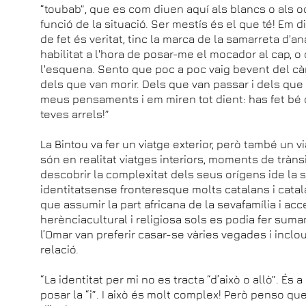
“toubab”, que es com diuen aquí als blancs o als o
funció de la situació. Ser mestís és el que té! Em 
de fet és veritat, tinc la marca de la samarreta d'
habilitat a l'hora de posar-me el mocador al cap, 
l'esquena. Sento que poc a poc vaig bevent del càn
dels que van morir. Dels que van passar i dels que 
meus pensaments i em miren tot dient: has fet bé de 
teves arrels!”
La Bintou va fer un viatge exterior, però també un vi
són en realitat viatges interiors, moments de tràns
descobrir la complexitat dels seus orígens ide la 
identitatsense fronteresque molts catalans i cata
que assumir la part africana de la sevafamília i acc
herènciacultural i religiosa sols es podia fer suman
l’Omar van preferir casar-se vàries vegades i inclou
relació.
“La identitat per mi no es tracta “d’això o allò”. És 
posar la “i”. I això és molt complex! Però penso que 