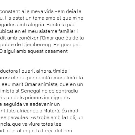
 constant a la meva vida –em deia la
u. Ha estat un tema amb el que m’he
vegades amb alegria. Sento la pau
bicat en el meu sistema familiar i
cidit amb conèixer l’Omar que és de la
el poble de Djembereng. He guanyat
va. O sigui amb aquest casament
uctora i pueril alhora, tímida i
res: el seu pare diolà i musulmà i la
el seu marit Omar animista, que en un
nimista al Senegal no es contradiu
, és un dels primers immigrants
de seguida va esdevenir un
ntitats africanes a Mataró. És molt
ues paraules. Es trobà amb la Loli, un
cia, que va viure totes les
sud a Catalunya. La força del seu