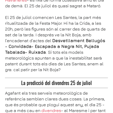
de demà. El 25 de juliol és quasi sagrat a Mataró.
El 25 de juliol comencen Les Santes, la part més
ritualitzada de la Festa Major. Hi ha la Crida, a les
20h, però les figures són al carrer des de quarts de
set de la tarda. I després ve la Nit Boja, amb
l’encadenat d’actes del
Desvetllament Bellugós
- Convidada- Escapada a Negra Nit, Pujada
Tabalada- Ruixada
. Si tots els models
meteorològics apunten a que la inestabilitat serà
patent durant tots els dies de Les Santes, anem al
gra: cal patir per la Nit Boja?
La predicció del divendres 25 de juliol
Agafant els tres serveis meteorològics de
referència semblen clares dues coses. La primera,
que és probable que plogui aquest any, el dia 25 -
que a més cau en
divendres
- al Maresme i per tant