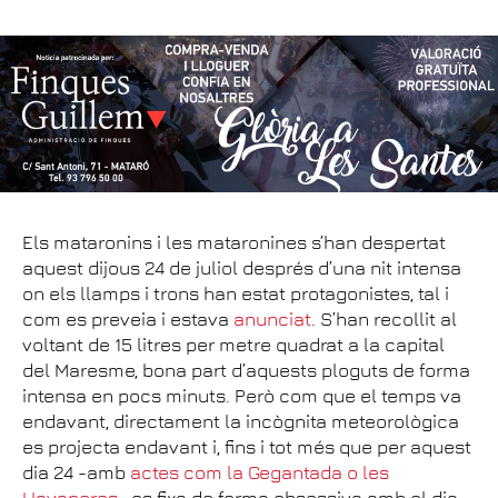
Els mataronins i les mataronines s’han despertat
aquest dijous 24 de juliol després d’una nit intensa
on els llamps i trons han estat protagonistes, tal i
com es preveia i estava
anunciat
. S’han recollit al
voltant de 15 litres per metre quadrat a la capital
del Maresme, bona part d’aquests ploguts de forma
intensa en pocs minuts. Però com que el temps va
endavant, directament la incògnita meteorològica
es projecta endavant i, fins i tot més que per aquest
dia 24 -amb
actes com la Gegantada o les
Havaneres
- es fixa de forma obsessiva amb el dia