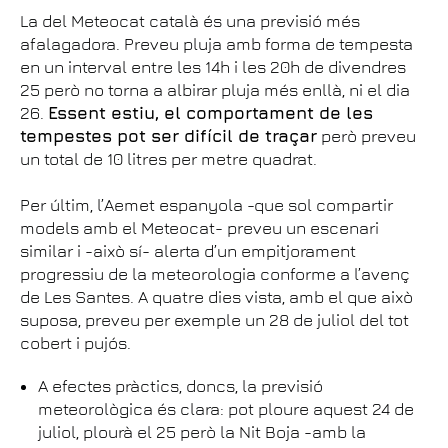
La del Meteocat català és una previsió més
afalagadora. Preveu pluja amb forma de tempesta
en un interval entre les 14h i les 20h de divendres
25 però no torna a albirar pluja més enllà, ni el dia
26.
Essent estiu, el comportament de les
tempestes pot ser difícil de traçar
però preveu
un total de 10 litres per metre quadrat.
Per últim, l’Aemet espanyola -que sol compartir
models amb el Meteocat- preveu un escenari
similar i -això sí- alerta d’un empitjorament
progressiu de la meteorologia conforme a l’avenç
de Les Santes. A quatre dies vista, amb el que això
suposa, preveu per exemple un 28 de juliol del tot
cobert i pujós.
A efectes pràctics, doncs, la previsió
meteorològica és clara: pot ploure aquest 24 de
juliol, plourà el 25 però la Nit Boja -amb la