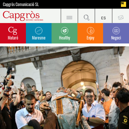
Capgròs Comunicació SL
Mataró
Maresme
Healthy
Enjoy
Negoci